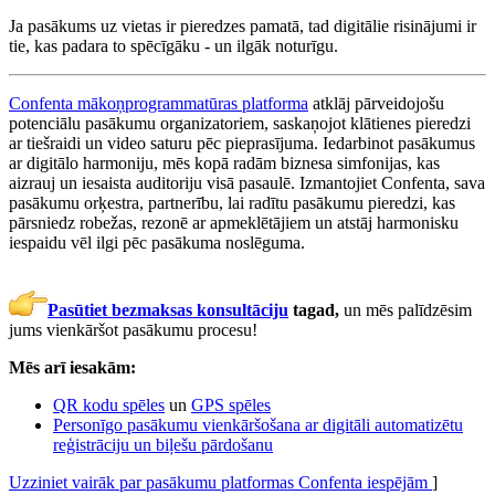
Ja pasākums uz vietas ir pieredzes pamatā, tad digitālie risinājumi ir
tie, kas padara to spēcīgāku - un ilgāk noturīgu.
Confenta mākoņprogrammatūras platforma
atklāj pārveidojošu
potenciālu pasākumu organizatoriem, saskaņojot klātienes pieredzi
ar tiešraidi un video saturu pēc pieprasījuma. Iedarbinot pasākumus
ar digitālo harmoniju, mēs kopā radām biznesa simfonijas, kas
aizrauj un iesaista auditoriju visā pasaulē. Izmantojiet Confenta, sava
pasākumu orķestra, partnerību, lai radītu pasākumu pieredzi, kas
pārsniedz robežas, rezonē ar apmeklētājiem un atstāj harmonisku
iespaidu vēl ilgi pēc pasākuma noslēguma.
Pasūtiet bezmaksas konsultāciju
tagad,
un mēs palīdzēsim
jums vienkāršot pasākumu procesu!
Mēs arī iesakām:
QR kodu spēles
un
GPS spēles
Personīgo pasākumu vienkāršošana ar digitāli automatizētu
reģistrāciju un biļešu pārdošanu
Uzziniet vairāk par pasākumu platformas Confenta iespējām
]