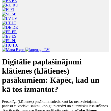
EE
RU
FI
SE
LV
LT
DE
FR
ES
PL
HU
LV
Digitālie paplašinājumi
klātienes (klātienes)
pasākumiem: Kāpēc, kad un
kā tos izmantot?
Personīgi (klātienes) pasākumi sniedz kaut ko neaizvietojamu:
patiesu cilvēcisku saikni, kopīgu pieredzi un autentisku iesaistīšanos.
Tomēr mūsdienu pasākumu auditorija sagaida arī
elastīgumu,