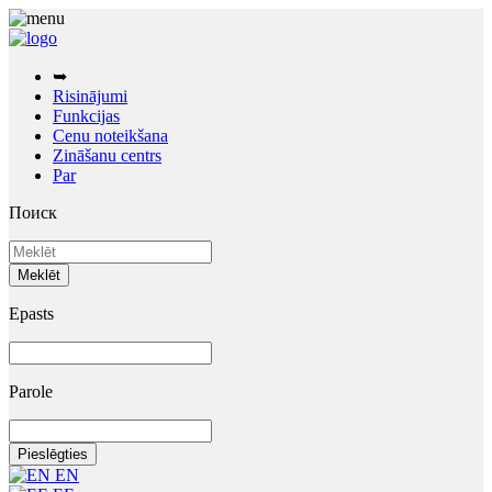
➥
Risinājumi
Funkcijas
Cenu noteikšana
Zināšanu centrs
Par
Поиск
Epasts
Parole
EN