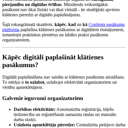
pieejamību un digitālas ērtības
. Mūsdienās veiksmīgākie
pasākumi nav tikai fiziski vai tikai virtuāli - tie stratēģiski apvieno
klātienes pieredzi ar digitālo paplašinājumu.
Šajā rokasgrāmatā skaidrots,
kāpēc
,
kad
un
kā
Confenta pasākumu
platforma
paplašina klātienes pasākumus ar digitāliem risinājumiem,
izmantojot praktiskus piemērus un labāko praksi pasākumu
organizatoriem.
Kāpēc digitāli paplašināt klātienes
pasākumus?
Digitālā paplašināšana nav saistīta ar klātienes pasākumu aizstāšanu.
To mērķis ir
to uzlabot,
uzlabojot efektivitāti organizatoriem un
vērtību apmeklētājiem.
Galvenie ieguvumi organizatoriem
Darbības efektivitāte:
Automatizēta reģistrācija, biļešu
tirdzniecība un reģistrēšanās samazina rindas un manuālo
darba slodzi.
Uzlabota apmeklētāju pieredze:
Centralizēta piekļuve darba