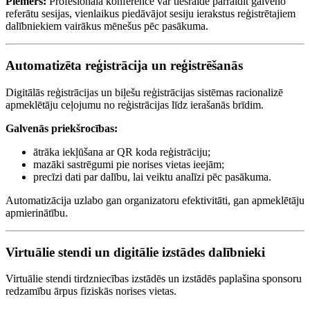
Piemērs:
Profesionāla konference var tiešraidē pārraidīt galveno
referātu sesijas, vienlaikus piedāvājot sesiju ierakstus reģistrētajiem
dalībniekiem vairākus mēnešus pēc pasākuma.
Automatizēta reģistrācija un reģistrēšanās
Digitālās reģistrācijas un biļešu reģistrācijas sistēmas racionalizē
apmeklētāju ceļojumu no reģistrācijas līdz ierašanās brīdim.
Galvenās priekšrocības:
ātrāka iekļūšana ar QR koda reģistrāciju;
mazāki sastrēgumi pie norises vietas ieejām;
precīzi dati par dalību, lai veiktu analīzi pēc pasākuma.
Automatizācija uzlabo gan organizatoru efektivitāti, gan apmeklētāju
apmierinātību.
Virtuālie stendi un digitālie izstādes dalībnieki
Virtuālie stendi tirdzniecības izstādēs un izstādēs paplašina sponsoru
redzamību ārpus fiziskās norises vietas.