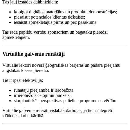
Tās ļauj izstādes dalībniekiem:
kopīgot digitālos materiālus un produktu demonstrācijas;
piesaistīt potenciālos klientus tiešsaistē;
iesaistīt apmeklētājus pirms un pēc pasākuma.
Tas rada papildu vērtību sponsoriem un bagātāku pieredzi
apmeklētājiem.
Virtuālie galvenie runātāji
Virtuālie lektori novērš ģeogrāfiskās barjeras un padara pieejamu
augstākās klases pieredzi.
Tie ir īpaši efektīvi, ja:
runātāju pieejamība ir ierobežota;
ir ierobežots ceļojumu budžets;
starptautiskās perspektīvas palielina programmas vērtību.
Virtuālie galvenie referāti vislabāk darbojas, ja tie ir integrēti
klātienes darba kārtībā.