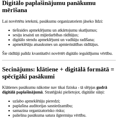
Digitālo paplašinājumu panākumu
mērīšana
Lai novērtētu ietekmi, pasākumu organizatoriem jāseko līdzi:
tiešraides apmeklējumu un atkārtojumu skatījumus;
sesiju iesaisti un mijiedarbības rādītājus;
digitālo stendu apmeklējumi un vadītāju radīšana;
apmeklētāju atsauksmes un apmierinātības rādītājus.
Šie rādītāji palīdz kvantitatīvi novērtēt digitālo ieguldījumu vērtību.
Secinājums: klātiene + digitālā formātā =
spēcīgāki pasākumi
Klātienes pasākumu nākotne nav tikai fiziska - tā slēpjas
gudrā
digitālā paplašinājumā
. Stratēģiski pielietojot, digitālie slāņi:
uzlabo apmeklētāju pieredzi;
paplašina auditorijas sasniedzamību;
samazina organizatorisko risku;
palielina pasākuma satura ilgtermiņa vērtību.