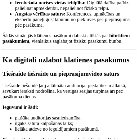
Ierobežota norises vietas ietilpība:
Digitālā dalība palīdz
palielināt apmeklētību, nepalielinot fizisko telpu.
Augstas vērtības saturs:
Konferences, apmācības un
ekspertu paneļi gūst labumu no piekļuves pēc pieprasījuma
pēc pasākuma.
Šādās situācijās klātienes pasākumi dabiski attīstās par
hibrīdiem
pasākumiem
, vienlaikus saglabājot fizisku pasākumu būtību.
Kā digitāli uzlabot klātienes pasākumus
Tiešraide tiešraidē un pieprasījumvideo saturs
Tiešraide tiešraidē ļauj attālinātai auditorijai piedalīties reāllaikā,
savukārt ieraksti nodrošina, ka vērtīgās sesijas turpinās arī pēc
pasākuma dienas.
Ieguvumi ir šādi:
plašāka auditorijas sasniedzamība;
ilgāks satura kalpošanas laiks;
lielāka atdeve no ieguldījumiem pasākumā.