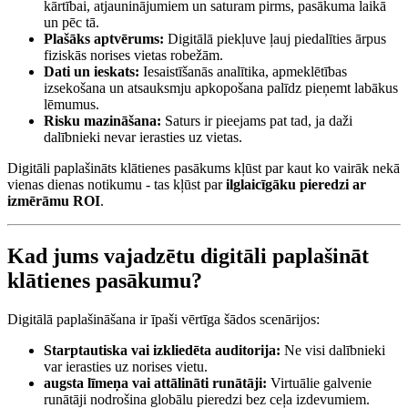
kārtībai, atjauninājumiem un saturam pirms, pasākuma laikā
un pēc tā.
Plašāks aptvērums:
Digitālā piekļuve ļauj piedalīties ārpus
fiziskās norises vietas robežām.
Dati un ieskats:
Iesaistīšanās analītika, apmeklētības
izsekošana un atsauksmju apkopošana palīdz pieņemt labākus
lēmumus.
Risku mazināšana:
Saturs ir pieejams pat tad, ja daži
dalībnieki nevar ierasties uz vietas.
Digitāli paplašināts klātienes pasākums kļūst par kaut ko vairāk nekā
vienas dienas notikumu - tas kļūst par
ilglaicīgāku pieredzi ar
izmērāmu ROI
.
Kad jums vajadzētu digitāli paplašināt
klātienes pasākumu?
Digitālā paplašināšana ir īpaši vērtīga šādos scenārijos:
Starptautiska vai izkliedēta auditorija:
Ne visi dalībnieki
var ierasties uz norises vietu.
augsta līmeņa vai attālināti runātāji:
Virtuālie galvenie
runātāji nodrošina globālu pieredzi bez ceļa izdevumiem.