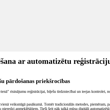
ana ar automatizētu reģistrāciju
ešu pārdošanas priekšrocības
ienā" risinājumu reģistrācijai, biļešu tirdzniecībai un ieejas kontrole
 ikvienā veiksmīgā pasākumā. Tomēr tradicionālās metodes, piemēram, papīr
 pieredzi apmeklētājiem. Tieši šeit nāk talkā mūsu digitāli automatizētā