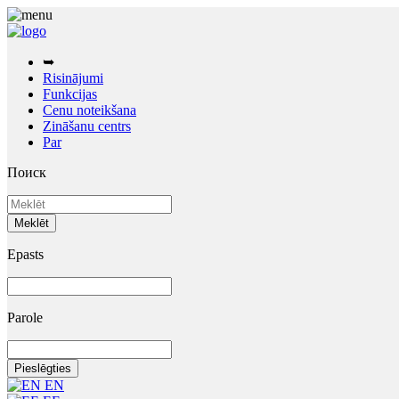
➥
Risinājumi
Funkcijas
Cenu noteikšana
Zināšanu centrs
Par
Поиск
Epasts
Parole
EN