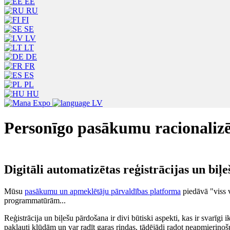
EE
RU
FI
SE
LV
LT
DE
FR
ES
PL
HU
LV
Personīgo pasākumu racionalizēš
Digitāli automatizētas reģistrācijas un biļ
Mūsu
pasākumu un apmeklētāju pārvaldības platforma
piedāvā "viss v
programmatūrām...
Reģistrācija un biļešu pārdošana ir divi būtiski aspekti, kas ir svarīgi
pakļauti kļūdām un var radīt garas rindas, tādējādi radot neapmierinošu