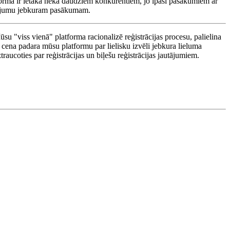
tforma ir lētāka nekā daudziem konkurentiem, jo īpaši pasākumiem ar
nājumu jebkuram pasākumam.
ūsu "viss vienā" platforma racionalizē reģistrācijas procesu, palielina
cena padara mūsu platformu par lielisku izvēli jebkura lieluma
coties par reģistrācijas un biļešu reģistrācijas jautājumiem.