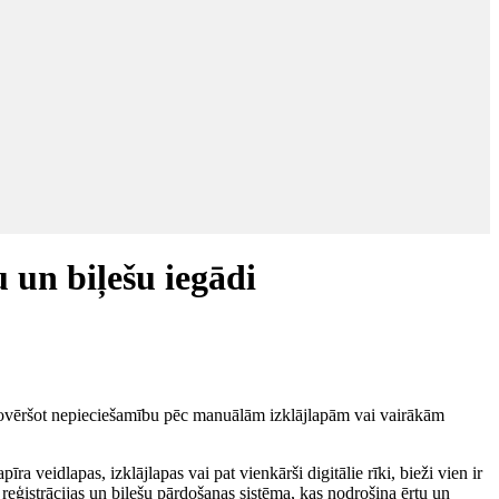
 un biļešu iegādi
i, novēršot nepieciešamību pēc manuālām izklājlapām vai vairākām
a veidlapas, izklājlapas vai pat vienkārši digitālie rīki, bieži vien ir
 reģistrācijas un biļešu pārdošanas sistēma, kas nodrošina ērtu un