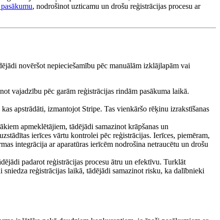
s pasākumu
, nodrošinot uzticamu un drošu reģistrācijas procesu ar
 tādējādi novēršot nepieciešamību pēc manuālām izklājlapām vai
zinot vajadzību pēc garām reģistrācijas rindām pasākuma laikā.
as apstrādāti, izmantojot Stripe. Tas vienkāršo rēķinu izrakstīšanas
irākiem apmeklētājiem, tādējādi samazinot krāpšanas un
stādītas ierīces vārtu kontrolei pēc reģistrācijas. Ierīces, piemēram,
ormas integrācija ar aparatūras ierīcēm nodrošina netraucētu un drošu
dējādi padarot reģistrācijas procesu ātru un efektīvu. Turklāt
 sniedza reģistrācijas laikā, tādējādi samazinot risku, ka dalībnieki