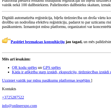
Platforma piedāvā rentablu risinājumu reģistrācijai un biļešu tirdzni
vairāk nekā 100 dalībniekiem. Palielinoties dalībnieku skaitam, izmaks
Digitāli automatizēta reģistrācija, biļešu tirdzniecība un droša vārtu k
drošību un nodrošina efektīvu reģistrāciju, padarot to par uzticamu r
pasākumiem. Izmantojot mūsu platformu, organizatori var koncentrētie
Pasūtiet bezmaksas konsultāciju
jau tagad,
un mēs palīdzēsi
Mēs arī iesakām:
QR kodu spēles
un
GPS spēles
Kāda ir atšķirība starp izstādi, ekspozīciju, tirdzniecības izstādi
Uzziniet vairāk par mūsu pasākumu platformas iespējām
]
Kontakts
+3725287522
info@onlineexpo.com