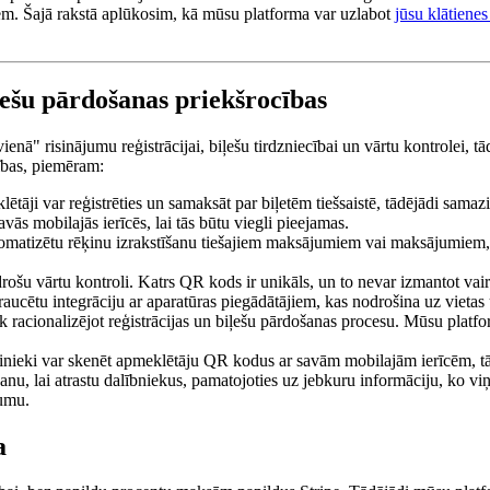
em. Šajā rakstā aplūkosim, kā mūsu platforma var uzlabot
jūsu klātiene
iļešu pārdošanas priekšrocības
ienā" risinājumu reģistrācijai, biļešu tirdzniecībai un vārtu kontrolei,
ības, piemēram:
ētāji var reģistrēties un samaksāt par biļetēm tiešsaistē, tādējādi sama
vās mobilajās ierīcēs, lai tās būtu viegli pieejamas.
omatizētu rēķinu izrakstīšanu tiešajiem maksājumiem vai maksājumiem, k
rošu vārtu kontroli. Katrs QR kods ir unikāls, un to nevar izmantot va
ucētu integrāciju ar aparatūras piegādātājiem, kas nodrošina uz vietas uz
āk racionalizējot reģistrācijas un biļešu pārdošanas procesu. Mūsu platf
arbinieki var skenēt apmeklētāju QR kodus ar savām mobilajām ierīcēm, tā
anu, lai atrastu dalībniekus, pamatojoties uz jebkuru informāciju, ko viņi
kumu.
a