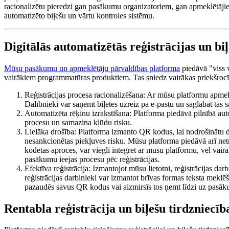
racionalizētu pieredzi gan pasākumu organizatoriem, gan apmeklētāji
automatizēto biļešu un vārtu kontroles sistēmu.
Digitālās automatizētās reģistrācijas un b
Mūsu pasākumu un apmeklētāju pārvaldības platforma
piedāvā "viss v
vairākiem programmatūras produktiem. Tas sniedz vairākas priekšroc
Reģistrācijas procesa racionalizēšana: Ar mūsu platformu apmekl
Dalībnieki var saņemt biļetes uzreiz pa e-pastu un saglabāt tās sa
Automatizēta rēķinu izrakstīšana: Platforma piedāvā pilnībā aut
procesu un samazina kļūdu risku.
Lielāka drošība: Platforma izmanto QR kodus, lai nodrošinātu d
nesankcionētas piekļuves risku. Mūsu platforma piedāvā arī netra
kodētas aproces, var viegli integrēt ar mūsu platformu, vēl vair
pasākumu ieejas procesu pēc reģistrācijas.
Efektīva reģistrācija: Izmantojot mūsu lietotni, reģistrācijas d
reģistrācijas darbinieki var izmantot brīvas formas teksta meklēš
pazaudēs savus QR kodus vai aizmirsīs tos ņemt līdzi uz pasā
Rentabla reģistrācija un biļešu tirdzniecīb