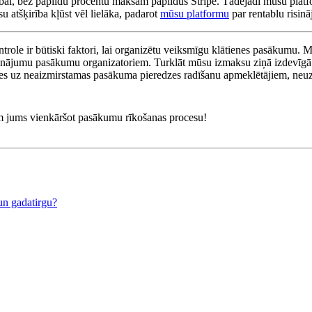
ecībai, bez papildu procentu maksām papildus Stripe. Tādējādi mūsu pla
u atšķirība kļūst vēl lielāka, padarot
mūsu platformu
par rentablu risi
ontrole ir būtiski faktori, lai organizētu veiksmīgu klātienes pasākumu. M
isinājumu pasākumu organizatoriem. Turklāt mūsu izmaksu ziņā izdevīgā 
s uz neaizmirstamas pasākuma pieredzes radīšanu apmeklētājiem, neuztrau
m jums vienkāršot pasākumu rīkošanas procesu!
 un gadatirgu?