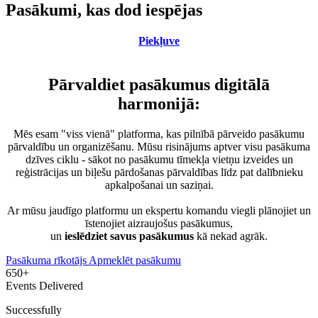
Pasākumi, kas dod iespējas
Piekļuve
Pārvaldiet pasākumus digitālā
harmonijā:
Mēs esam "viss vienā" platforma, kas pilnībā pārveido pasākumu
pārvaldību un organizēšanu. Mūsu risinājums aptver visu pasākuma
dzīves ciklu - sākot no pasākumu tīmekļa vietņu izveides un
reģistrācijas un biļešu pārdošanas pārvaldības līdz pat dalībnieku
apkalpošanai un saziņai.
Ar mūsu jaudīgo platformu un ekspertu komandu viegli plānojiet un
īstenojiet aizraujošus pasākumus,
un
ieslēdziet savus pasākumus
kā nekad agrāk.
Pasākuma rīkotājs
Apmeklēt pasākumu
650+
Events Delivered
Successfully