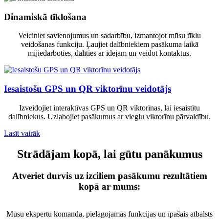
Dinamiskā tīklošana
Veiciniet savienojumus un sadarbību, izmantojot mūsu tīklu
veidošanas funkciju. Ļaujiet dalībniekiem pasākuma laikā
mijiedarboties, dalīties ar idejām un veidot kontaktus.
Iesaistošu GPS un QR viktorīnu veidotājs
Izveidojiet interaktīvas GPS un QR viktorīnas, lai iesaistītu
dalībniekus. Uzlabojiet pasākumus ar vieglu viktorīnu pārvaldību.
Lasīt vairāk
Strādājam kopā, lai gūtu panākumus
Atveriet durvis uz izciliem pasākumu rezultātiem
kopā ar mums:
Mūsu ekspertu komanda, pielāgojamās funkcijas un īpašais atbalsts