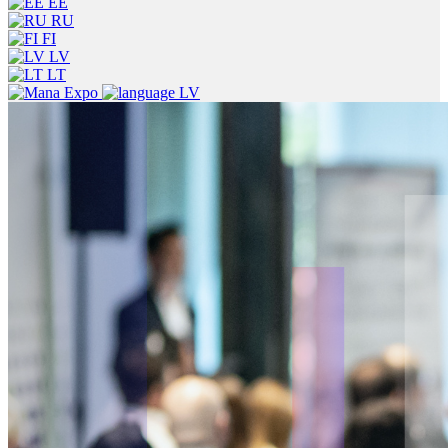
EE
RU
FI
LV
LT
LV