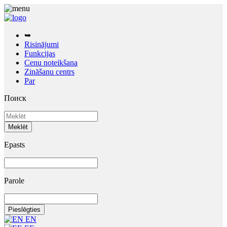
➥
Risinājumi
Funkcijas
Cenu noteikšana
Zināšanu centrs
Par
Поиск
Epasts
Parole
EN