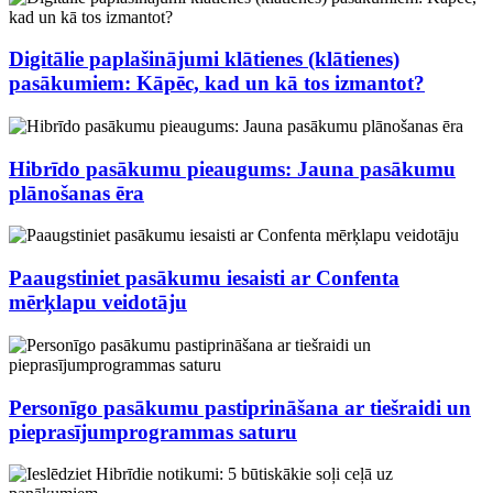
Digitālie paplašinājumi klātienes (klātienes)
pasākumiem: Kāpēc, kad un kā tos izmantot?
Hibrīdo pasākumu pieaugums: Jauna pasākumu
plānošanas ēra
Paaugstiniet pasākumu iesaisti ar Confenta
mērķlapu veidotāju
Personīgo pasākumu pastiprināšana ar tiešraidi un
pieprasījumprogrammas saturu