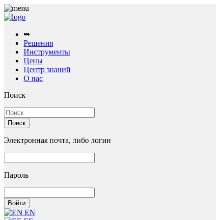
➥
Решения
Инструменты
Цены
Центр знаний
О нас
Поиск
Электронная почта, либо логин
Пароль
EN