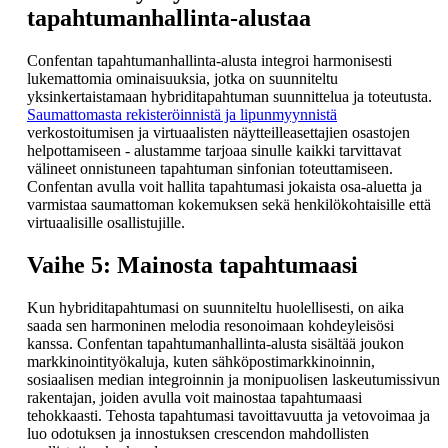
tapahtumanhallinta-alustaa
Confentan tapahtumanhallinta-alusta integroi harmonisesti
lukemattomia ominaisuuksia, jotka on suunniteltu
yksinkertaistamaan hybriditapahtuman suunnittelua ja toteutusta.
Saumattomasta rekisteröinnistä ja lipunmyynnistä
verkostoitumisen ja virtuaalisten näytteilleasettajien osastojen
helpottamiseen - alustamme tarjoaa sinulle kaikki tarvittavat
välineet onnistuneen tapahtuman sinfonian toteuttamiseen.
Confentan avulla voit hallita tapahtumasi jokaista osa-aluetta ja
varmistaa saumattoman kokemuksen sekä henkilökohtaisille että
virtuaalisille osallistujille.
Vaihe 5: Mainosta tapahtumaasi
Kun hybriditapahtumasi on suunniteltu huolellisesti, on aika
saada sen harmoninen melodia resonoimaan kohdeyleisösi
kanssa. Confentan tapahtumanhallinta-alusta sisältää joukon
markkinointityökaluja, kuten sähköpostimarkkinoinnin,
sosiaalisen median integroinnin ja monipuolisen laskeutumissivun
rakentajan, joiden avulla voit mainostaa tapahtumaasi
tehokkaasti. Tehosta tapahtumasi tavoittavuutta ja vetovoimaa ja
luo odotuksen ja innostuksen crescendon mahdollisten