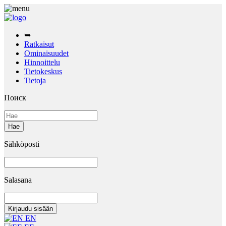
➥
Ratkaisut
Ominaisuudet
Hinnoittelu
Tietokeskus
Tietoja
Поиск
Sähköposti
Salasana
EN