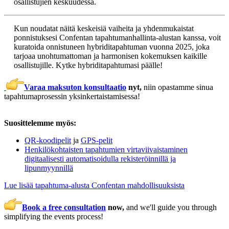
osallistujien keskuudessa.
Kun noudatat näitä keskeisiä vaiheita ja yhdenmukaistat
ponnistuksesi Confentan tapahtumanhallinta-alustan kanssa, voit
kuratoida onnistuneen hybriditapahtuman vuonna 2025, joka
tarjoaa unohtumattoman ja harmonisen kokemuksen kaikille
osallistujille. Kytke hybriditapahtumasi päälle!
Varaa maksuton konsultaatio
nyt,
niin opastamme sinua
tapahtumaprosessin yksinkertaistamisessa!
Suosittelemme myös:
QR-koodipelit
ja
GPS-pelit
Henkilökohtaisten tapahtumien virtaviivaistaminen
digitaalisesti automatisoidulla rekisteröinnillä ja
lipunmyynnillä
Lue lisää tapahtuma-alusta Confentan mahdollisuuksista
Book a free consultation
now,
and we'll guide you through
simplifying the events process!