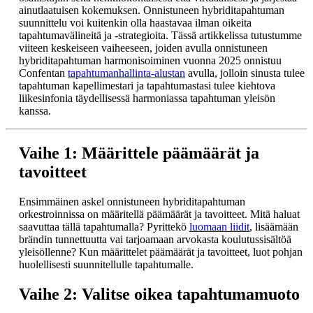
ainutlaatuisen kokemuksen. Onnistuneen hybriditapahtuman
suunnittelu voi kuitenkin olla haastavaa ilman oikeita
tapahtumavälineitä ja -strategioita. Tässä artikkelissa tutustumme
viiteen keskeiseen vaiheeseen, joiden avulla onnistuneen
hybriditapahtuman harmonisoiminen vuonna 2025 onnistuu
Confentan
tapahtumanhallinta-alustan
avulla, jolloin sinusta tulee
tapahtuman kapellimestari ja tapahtumastasi tulee kiehtova
liikesinfonia täydellisessä harmoniassa tapahtuman yleisön
kanssa.
Vaihe 1: Määrittele päämäärät ja
tavoitteet
Ensimmäinen askel onnistuneen hybriditapahtuman
orkestroinnissa on määritellä päämäärät ja tavoitteet. Mitä haluat
saavuttaa tällä tapahtumalla? Pyrittekö
luomaan liidit
, lisäämään
brändin tunnettuutta vai tarjoamaan arvokasta koulutussisältöä
yleisöllenne? Kun määrittelet päämäärät ja tavoitteet, luot pohjan
huolellisesti suunnitellulle tapahtumalle.
Vaihe 2: Valitse oikea tapahtumamuoto