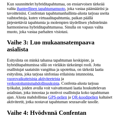
Kun suunnittelet hybriditapahtumaa, on ensiarvoisen tärkeää
valita
ihanteellinen tapahtumamuoto
, joka vastaa päämääriisi ja
tavoitteisiisi. Confentan tapahtumanhallinta-alusta tarjoaa useita
vaihtoehtoja, kuten virtuaalitapahtumia, paikan päällä
järjestettäviä tapahtumia ja molempien täydellisen yhdistelmän
harmonisessa hybriditapahtumassa. Sinulla on vapaus valita
muoto, joka vastaa parhaiten visiotasi.
Vaihe 3: Luo mukaansatempaava
asialista
Esityslista on minkä tahansa tapahtuman keskipiste, ja
hybriditapahtumissa sillä on vieläkin tärkeämpi rooli. Jotta
osallistujat saataisiin vangittua ja upotettua, on tärkeää laatia
esityslista, joka tarjoaa sinfoniaa erilaisista istunnoista,
vuorovaikutteisista aktiviteeteista
ja
verkostoitumismahdollisuuksista
. Confenta-alusta tarjoaa
työkalut, joiden avulla voit vaivattomasti laatia houkuttelevan
asialistan, joka innostaa ja motivoi osallistujia koko tapahtuman
ajan. Alusta mahdollistaa
GPS-pelien
ja
QR-koodipelien
kaltaiset
aktiviteetit, jotka nostavat tapahtuman seuraavalle tasolle.
Vaihe 4: Hyödynnä Confentan