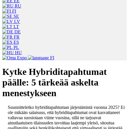
EE
RU
FI
SE
LV
LT
DE
FR
ES
PL
HU
FI
Kytke Hybriditapahtumat
päälle: 5 tärkeää askelta
menestykseen
Suunnitteletko hybriditapahtuman järjestämistä vuonna 2025? Ei
ole mikään salaisuus, että hybriditapahtumat ovat kasvattaneet
valtavaa suosiotaan viime vuosina, sillä ne tarjoavat
ainutlaatuisen tilaisuuden tavoittaa laajempi yleisö, sitoutua
osallistujiin sekä henkilökohtaisesti että virtuaalisesti ja järjestää