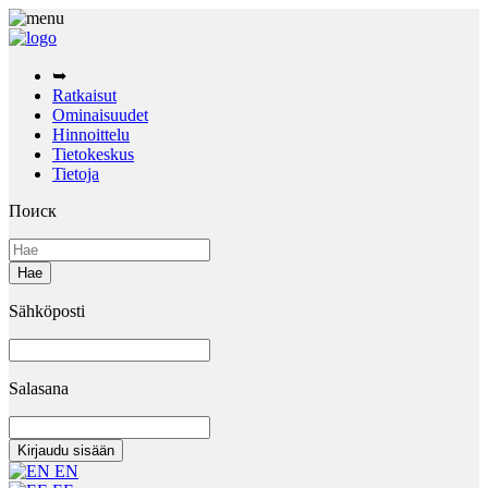
➥
Ratkaisut
Ominaisuudet
Hinnoittelu
Tietokeskus
Tietoja
Поиск
Sähköposti
Salasana
EN