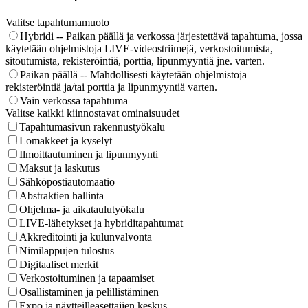
Valitse tapahtumamuoto
Hybridi -- Paikan päällä ja verkossa järjestettävä tapahtuma, jossa
käytetään ohjelmistoja LIVE-videostriimejä, verkostoitumista,
sitoutumista, rekisteröintiä, porttia, lipunmyyntiä jne. varten.
Paikan päällä -- Mahdollisesti käytetään ohjelmistoja
rekisteröintiä ja/tai porttia ja lipunmyyntiä varten.
Vain verkossa tapahtuma
Valitse kaikki kiinnostavat ominaisuudet
Tapahtumasivun rakennustyökalu
Lomakkeet ja kyselyt
Ilmoittautuminen ja lipunmyynti
Maksut ja laskutus
Sähköpostiautomaatio
Abstraktien hallinta
Ohjelma- ja aikataulutyökalu
LIVE-lähetykset ja hybriditapahtumat
Akkreditointi ja kulunvalvonta
Nimilappujen tulostus
Digitaaliset merkit
Verkostoituminen ja tapaamiset
Osallistaminen ja pelillistäminen
Expo ja näytteilleasettajien keskus