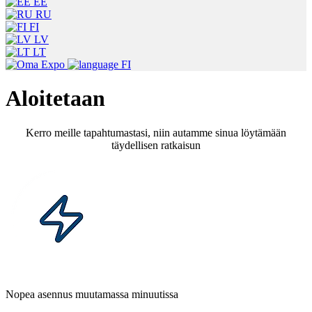
EE
RU
FI
LV
LT
FI
Aloitetaan
Kerro meille tapahtumastasi, niin autamme sinua löytämään
täydellisen ratkaisun
Nopea asennus muutamassa minuutissa