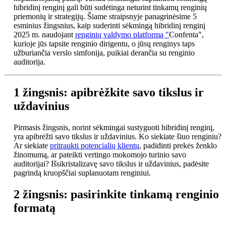
hibridinį renginį gali būti sudėtinga neturint tinkamų renginių
priemonių ir strategijų. Šiame straipsnyje panagrinėsime 5
esminius žingsnius, kaip suderinti sėkmingą hibridinį renginį
2025 m. naudojant
renginių valdymo platformą "
Confenta",
kurioje jūs tapsite renginio dirigentu, o jūsų renginys taps
užburiančia verslo simfonija, puikiai derančia su renginio
auditorija.
1 žingsnis: apibrėžkite savo tikslus ir
uždavinius
Pirmasis žingsnis, norint sėkmingai sustyguoti hibridinį renginį,
yra apibrėžti savo tikslus ir uždavinius. Ko siekiate šiuo renginiu?
Ar siekiate
pritraukti potencialių klientų
, padidinti prekės ženklo
žinomumą, ar pateikti vertingo mokomojo turinio savo
auditorijai? Išsikristalizavę savo tikslus ir uždavinius, padėsite
pagrindą kruopščiai suplanuotam renginiui.
2 žingsnis: pasirinkite tinkamą renginio
formatą