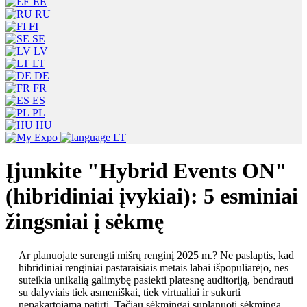
EE
RU
FI
SE
LV
LT
DE
FR
ES
PL
HU
LT
Įjunkite "Hybrid Events ON"
(hibridiniai įvykiai): 5 esminiai
žingsniai į sėkmę
Ar planuojate surengti mišrų renginį 2025 m.? Ne paslaptis, kad
hibridiniai renginiai pastaraisiais metais labai išpopuliarėjo, nes
suteikia unikalią galimybę pasiekti platesnę auditoriją, bendrauti
su dalyviais tiek asmeniškai, tiek virtualiai ir sukurti
nepakartojamą patirtį. Tačiau sėkmingai suplanuoti sėkmingą