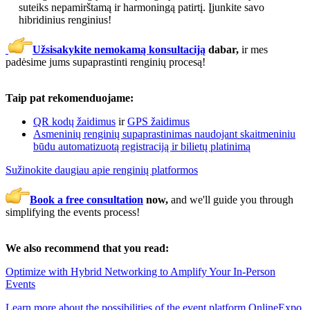
suteiks nepamirštamą ir harmoningą patirtį. Įjunkite savo
hibridinius renginius!
Užsisakykite nemokamą konsultaciją
dabar,
ir mes
padėsime jums supaprastinti renginių procesą!
Taip pat rekomenduojame:
QR kodų žaidimus
ir
GPS žaidimus
Asmeninių renginių supaprastinimas naudojant skaitmeniniu
būdu automatizuotą registraciją ir bilietų platinimą
Sužinokite daugiau apie renginių platformos
Book a free consultation
now,
and we'll guide you through
simplifying the events process!
We also recommend that you read:
Optimize with Hybrid Networking to Amplify Your In-Person
Events
Learn more about the possibilities of the event platform OnlineExpo