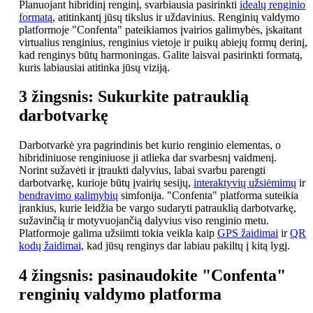
Planuojant hibridinį renginį, svarbiausia pasirinkti
idealų renginio
formatą,
atitinkantį jūsų tikslus ir uždavinius. Renginių valdymo
platformoje "Confenta" pateikiamos įvairios galimybės, įskaitant
virtualius renginius, renginius vietoje ir puikų abiejų formų derinį,
kad renginys būtų harmoningas. Galite laisvai pasirinkti formatą,
kuris labiausiai atitinka jūsų viziją.
3 žingsnis: Sukurkite patrauklią
darbotvarkę
Darbotvarkė yra pagrindinis bet kurio renginio elementas, o
hibridiniuose renginiuose ji atlieka dar svarbesnį vaidmenį.
Norint sužavėti ir įtraukti dalyvius, labai svarbu parengti
darbotvarkę, kurioje būtų įvairių sesijų,
interaktyvių užsiėmimų
ir
bendravimo galimybių
simfonija. "Confenta" platforma suteikia
įrankius, kurie leidžia be vargo sudaryti patrauklią darbotvarkę,
sužavinčią ir motyvuojančią dalyvius viso renginio metu.
Platformoje galima užsiimti tokia veikla kaip
GPS žaidimai
ir
QR
kodų žaidimai,
kad jūsų renginys dar labiau pakiltų į kitą lygį.
4 žingsnis: pasinaudokite "Confenta"
renginių valdymo platforma