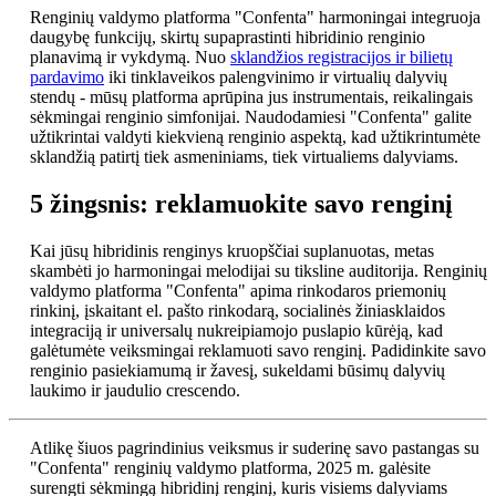
Renginių valdymo platforma "Confenta" harmoningai integruoja
daugybę funkcijų, skirtų supaprastinti hibridinio renginio
planavimą ir vykdymą. Nuo
sklandžios registracijos ir bilietų
pardavimo
iki tinklaveikos palengvinimo ir virtualių dalyvių
stendų - mūsų platforma aprūpina jus instrumentais, reikalingais
sėkmingai renginio simfonijai. Naudodamiesi "Confenta" galite
užtikrintai valdyti kiekvieną renginio aspektą, kad užtikrintumėte
sklandžią patirtį tiek asmeniniams, tiek virtualiems dalyviams.
5 žingsnis: reklamuokite savo renginį
Kai jūsų hibridinis renginys kruopščiai suplanuotas, metas
skambėti jo harmoningai melodijai su tiksline auditorija. Renginių
valdymo platforma "Confenta" apima rinkodaros priemonių
rinkinį, įskaitant el. pašto rinkodarą, socialinės žiniasklaidos
integraciją ir universalų nukreipiamojo puslapio kūrėją, kad
galėtumėte veiksmingai reklamuoti savo renginį. Padidinkite savo
renginio pasiekiamumą ir žavesį, sukeldami būsimų dalyvių
laukimo ir jaudulio crescendo.
Atlikę šiuos pagrindinius veiksmus ir suderinę savo pastangas su
"Confenta" renginių valdymo platforma, 2025 m. galėsite
surengti sėkmingą hibridinį renginį, kuris visiems dalyviams