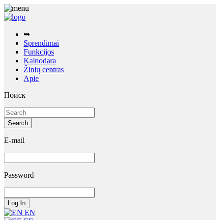
➥
Sprendimai
Funkcijos
Kainodara
Žinių centras
Apie
Поиск
E-mail
Password
EN