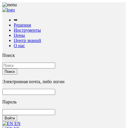
➥
Решения
Инструменты
Цены
Центр знаний
О нас
Поиск
Электронная почта, либо логин
Пароль
EN