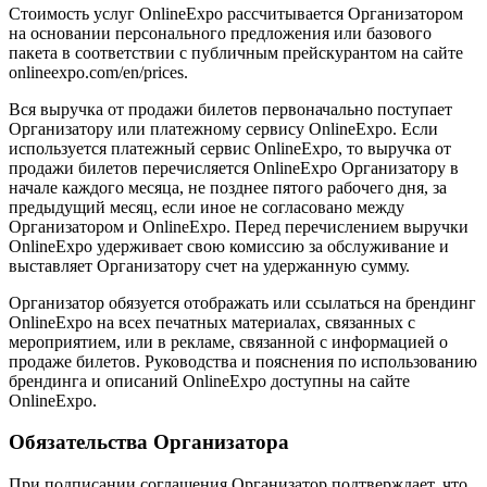
Стоимость услуг OnlineExpo рассчитывается Организатором
на основании персонального предложения или базового
пакета в соответствии с публичным прейскурантом на сайте
onlineexpo.com/en/prices.
Вся выручка от продажи билетов первоначально поступает
Организатору или платежному сервису OnlineExpo. Если
используется платежный сервис OnlineExpo, то выручка от
продажи билетов перечисляется OnlineExpo Организатору в
начале каждого месяца, не позднее пятого рабочего дня, за
предыдущий месяц, если иное не согласовано между
Организатором и OnlineExpo. Перед перечислением выручки
OnlineExpo удерживает свою комиссию за обслуживание и
выставляет Организатору счет на удержанную сумму.
Организатор обязуется отображать или ссылаться на брендинг
OnlineExpo на всех печатных материалах, связанных с
мероприятием, или в рекламе, связанной с информацией о
продаже билетов. Руководства и пояснения по использованию
брендинга и описаний OnlineExpo доступны на сайте
OnlineExpo.
Обязательства Организатора
При подписании соглашения Организатор подтверждает, что