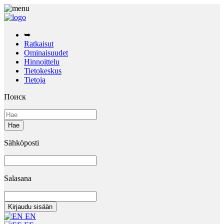
➥
Ratkaisut
Ominaisuudet
Hinnoittelu
Tietokeskus
Tietoja
Поиск
Sähköposti
Salasana
EN