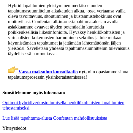
Hybriditapahtumien yleistyminen merkitsee uuden
tapahtumasuunnittelun aikakauden alkua, jossa vertaansa vailla
oleva tavoittavuus, sitoutuminen ja kustannustehokkuus ovat
ulottuvillasi. Confentan all-in-one-tapahtuma-alustan avulla
asiakkaamme avaavat täyden potentiaalin kuratoida
poikkeuksellisia liikesinfonioita. Hyväksy henkilökohtaisten ja
virtuaalisten kokemusten harmoninen sekoitus ja tule mukaan
käynnistämään tapahtumat ja jättämään lähtemättömän jäljen
yleisöösi. Sävelletään yhdessä tapahtumasuunnittelun tulevaisuus
täydellisessä harmoniassa.
Varaa maksuton konsultaatio
nyt,
niin opastamme sinua
tapahtumaprosessin yksinkertaistamisessa!
Suosittelemme myös lukemaan:
Optimoi hybridiverkostoitumisella henkilökohtaisten tapahtumien
tehostamiseksi
Lue lisää tapahtuma-alusta Confentan mahdollisuuksista
Yhteystiedot