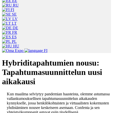
EE
RU
FI
SE
LV
LT
DE
FR
ES
PL
HU
FI
Hybriditapahtumien nousu:
Tapahtumasuunnittelun uusi
aikakausi
Kun maailma selviytyy pandemian haasteista, olemme astumassa
vallankumouksellisen tapahtumasuunnittelun aikakauden
kynnykselle, jossa henkilökohtaisten ja virtuaalisten kokemusten
yhdistäminen nousee keskeiseen asemaan. Confenta ja sen
yhteistyökumppanit astuvat esiin täydellisenä