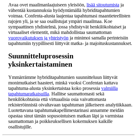
Avaa ovet maailmanlaajuiseen yleisöön,
lisää sitoutumista
ja
vähentää kustannuksia hyödyntämällä hybriditapahtumien
voimaa. Confenta-alusta laajentaa tapahtumasi maantieteellisten
rajojen yli, ja se saa osallistujat ympäri maailmaa. Koe
sympaattinen yhdistelmä, jossa yhdistyvät henkilökohtaiset ja
virtuaaliset elementit, mikä mahdollistaa saumattoman
vuorovaikutuksen ja yhteistyön
ja minimoi samalla perinteisiin
tapahtumiin tyypillisesti liittyvät matka- ja majoituskustannukset.
Suunnitteluprosessin
yksinkertaistaminen
Ymmärrämme hybriditapahtumien suunnitteluun liittyvät
monimutkaiset haasteet, minkä vuoksi Confentan kattava
tapahtuma-alusta yksinkertaistaa koko prosessia
valmiilla
tapahtumaratkaisuilla
. Hallitse saumattomasti sekä
henkilökohtaisia että virtuaalisia osia vaivattomasta
rekisteröinnistä oivaltavaan tapahtuman jälkeiseen analytiikkaan.
Luotettavana tapahtumakapellimestarinasi annamme meidän
opastaa sinut tämän sopusointuisen matkan läpi ja varmistaa
saumattoman ja poikkeuksellisen kokemuksen kaikille
osallistujille.