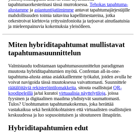
tapahtumaorkesterinasi tässä murroksessa.
Tehokas tapahtuma-
alustamme
ja
asiantuntijatiimimme
antavat tapahtumajärjestäjille
mahdollisuuden toimia taitavina kapellimestareina, jotka
orkestroivat kiehtovia yrityssinfonioita ja tarjoavat ainutlaatuisia
ja mieleenpainuvia kokemuksia yleisölleen.
Miten hybriditapahtumat mullistavat
tapahtumasuunnittelun
Valmistaudu todistamaan tapahtumasuunnittelun paradigman
muutosta hybriditapahtumien myötä. Confentan all-in-one-
tapahtuma-alusta antaa asiakkaillemme työkalut, joiden avulla he
voivat navigoida tässä muutoksessa vaivattomasti. Suunnittele
räätälöitäviä rekisteröintilomakkeita
, sitouta osallistujat
QR-
koodipeleillä
ja/tai kuratoi
virtuaalisia näyttelytiloja
, joissa
fyysinen ja digitaalinen maailma yhdistyvät saumattomasti.
Tulos? Unohtumaton tapahtumakokemus, joka herättää
vastakaikua sekä henkilökohtaisten että virtuaalisten osallistujien
keskuudessa ja luo sopusointuisen ja sitoutuneen ilmapiirin.
Hybriditapahtumien edut