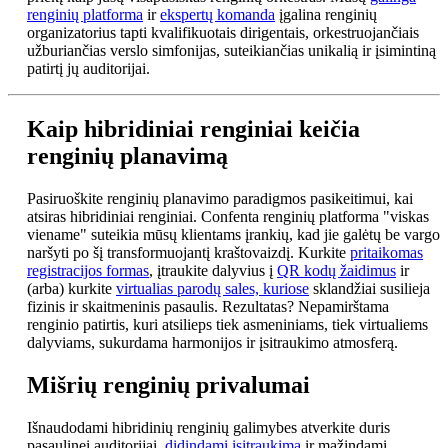
renginių platforma
ir
ekspertų komanda
įgalina renginių
organizatorius tapti kvalifikuotais dirigentais, orkestruojančiais
užburiančias verslo simfonijas, suteikiančias unikalią ir įsimintiną
patirtį jų auditorijai.
Kaip hibridiniai renginiai keičia
renginių planavimą
Pasiruoškite renginių planavimo paradigmos pasikeitimui, kai
atsiras hibridiniai renginiai. Confenta renginių platforma "viskas
viename" suteikia mūsų klientams įrankių, kad jie galėtų be vargo
naršyti po šį transformuojantį kraštovaizdį. Kurkite
pritaikomas
registracijos formas
, įtraukite dalyvius į
QR kodų žaidimus
ir
(arba) kurkite
virtualias parodų sales, kuriose
sklandžiai susilieja
fizinis ir skaitmeninis pasaulis. Rezultatas? Nepamirštama
renginio patirtis, kuri atsilieps tiek asmeniniams, tiek virtualiems
dalyviams, sukurdama harmonijos ir įsitraukimo atmosferą.
Mišrių renginių privalumai
Išnaudodami hibridinių renginių galimybes atverkite duris
pasaulinei auditorijai,
didindami įsitraukimą
ir mažindami