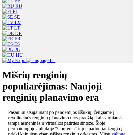
EE
RU
FI
SE
LV
LT
DE
FR
ES
PL
HU
LT
Mišrių renginių
populiarėjimas: Naujoji
renginių planavimo era
Pasauliui atsigaunant po pandemijos iššūkių, žengiame į
revoliucinės renginių planavimo eros pradžią, kai svarbiausia
tampa asmeninės ir virtualios patirties sintezė. Šioje
permainingoje aplinkoje "Confenta" ir jos partneriai žengia į
priekį kaip jūsų visapusiškas renginių orkestras. Mūsų
galinga