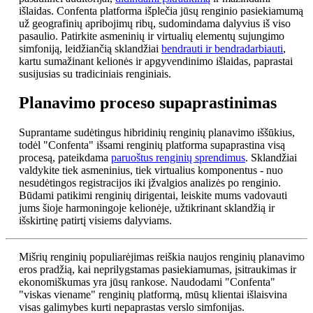
išlaidas. Confenta platforma išplečia jūsų renginio pasiekiamumą
už geografinių apribojimų ribų, sudomindama dalyvius iš viso
pasaulio. Patirkite asmeninių ir virtualių elementų sujungimo
simfoniją, leidžiančią sklandžiai
bendrauti ir bendradarbiauti
,
kartu sumažinant kelionės ir apgyvendinimo išlaidas, paprastai
susijusias su tradiciniais renginiais.
Planavimo proceso supaprastinimas
Suprantame sudėtingus hibridinių renginių planavimo iššūkius,
todėl "Confenta" išsami renginių platforma supaprastina visą
procesą, pateikdama
paruoštus renginių sprendimus
. Sklandžiai
valdykite tiek asmeninius, tiek virtualius komponentus - nuo
nesudėtingos registracijos iki įžvalgios analizės po renginio.
Būdami patikimi renginių dirigentai, leiskite mums vadovauti
jums šioje harmoningoje kelionėje, užtikrinant sklandžią ir
išskirtinę patirtį visiems dalyviams.
Mišrių renginių populiarėjimas reiškia naujos renginių planavimo
eros pradžią, kai neprilygstamas pasiekiamumas, įsitraukimas ir
ekonomiškumas yra jūsų rankose. Naudodami "Confenta"
"viskas viename" renginių platformą, mūsų klientai išlaisvina
visas galimybes kurti nepaprastas verslo simfonijas.