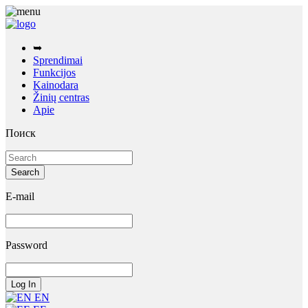
➥
Sprendimai
Funkcijos
Kainodara
Žinių centras
Apie
Поиск
E-mail
Password
EN