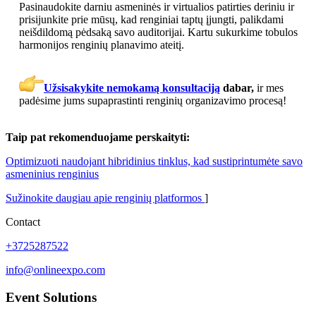
Pasinaudokite darniu asmeninės ir virtualios patirties deriniu ir
prisijunkite prie mūsų, kad renginiai taptų įjungti, palikdami
neišdildomą pėdsaką savo auditorijai. Kartu sukurkime tobulos
harmonijos renginių planavimo ateitį.
Užsisakykite nemokamą konsultaciją
dabar,
ir mes
padėsime jums supaprastinti renginių organizavimo procesą!
Taip pat rekomenduojame perskaityti:
Optimizuoti naudojant hibridinius tinklus, kad sustiprintumėte savo
asmeninius renginius
Sužinokite daugiau apie renginių platformos
]
Contact
+3725287522
info@onlineexpo.com
Event Solutions