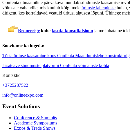
Confenta dünaamiline päevakava muudab sündmuste kaasamise revolutsioo
võimsale vahendile, mis kuulub kõigi meie
ürituste lahenduste
hulka, 
dirigent, kes korraldavad veatuid üritusi algusest lõpuni. Ühinege meie
Broneerige
kohe
tasuta konsultatsioon
ja me juhatame teid 
Soovitame ka lugeda:
Tõsta ürituse kaasamine koos Confenta Maandumislehe konstruktorig
Lisateave sündmuste platvormi Confenta võimaluste kohta
Kontaktid
+3725287522
info@onlineexpo.com
Event Solutions
Conference & Summits
Academic Symposiums
Expos & Trade Shows