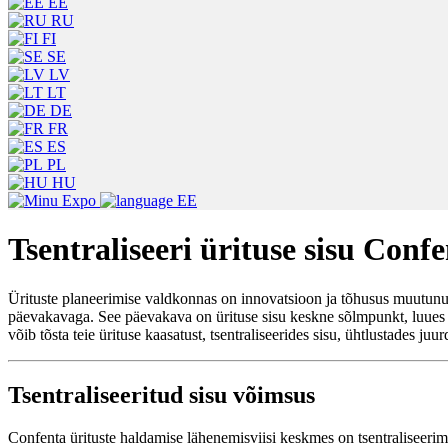
EE
RU
FI
SE
LV
LT
DE
FR
ES
PL
HU
EE
Tsentraliseeri ürituse sisu Con
Ürituste planeerimise valdkonnas on innovatsioon ja tõhusus muutun
päevakavaga. See päevakava on ürituse sisu keskne sõlmpunkt, luues ni
võib tõsta teie ürituse kaasatust, tsentraliseerides sisu, ühtlustades 
Tsentraliseeritud sisu võimsus
Confenta ürituste haldamise lähenemisviisi keskmes on tsentraliseeri