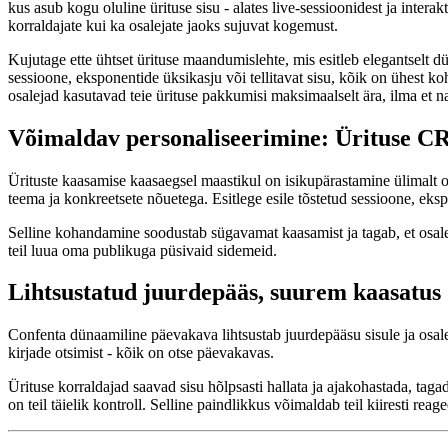
kus asub kogu oluline ürituse sisu - alates live-sessioonidest ja interakt
korraldajate kui ka osalejate jaoks sujuvat kogemust.
Kujutage ette ühtset ürituse maandumislehte, mis esitleb elegantselt d
sessioone, eksponentide üksikasju või tellitavat sisu, kõik on ühest koh
osalejad kasutavad teie ürituse pakkumisi maksimaalselt ära, ilma et n
Võimaldav personaliseerimine: Ürituse CR
Ürituste kaasamise kaasaegsel maastikul on isikupärastamine ülimalt
teema ja konkreetsete nõuetega. Esitlege esile tõstetud sessioone, eks
Selline kohandamine soodustab sügavamat kaasamist ja tagab, et osale
teil luua oma publikuga püsivaid sidemeid.
Lihtsustatud juurdepääs, suurem kaasatus
Confenta dünaamiline päevakava lihtsustab juurdepääsu sisule ja osalej
kirjade otsimist - kõik on otse päevakavas.
Ürituse korraldajad saavad sisu hõlpsasti hallata ja ajakohastada, taga
on teil täielik kontroll. Selline paindlikkus võimaldab teil kiiresti re