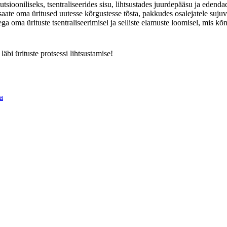
niliseks, tsentraliseerides sisu, lihtsustades juurdepääsu ja edendades
saate oma üritused uutesse kõrgustesse tõsta, pakkudes osalejatele sujuv
ga oma ürituste tsentraliseerimisel ja selliste elamuste loomisel, mis kõ
läbi ürituste protsessi lihtsustamise!
a