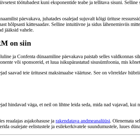
iivsetest töötubadest kuni eksponentide teabe ja tellitava sisuni. Selline st
ünaamilist päevakava, juhatades osalejad sujuvalt kõigi ürituse ressurss
ast hõlpsasti kättesaadav. Selline intuitiivne ja sidus lähenemisviis mitt
ad jääksid vahele.
M on siin
 oluline ja Confenta dünaamiline päevakava paistab selles valdkonnas 
ponente või sponsoreid, et luua isikupärastatud sisusümfoonia, mis kõnet
jad saavad teie üritusest maksimaalse väärtuse. See on võrreldav hübr
ad hindavad väga, et neil on lihtne leida seda, mida nad vajavad, kui n
des reaalajas asjakohasuse ja
rakendatava andmeanalüüsi
. Olenemata sel
ageerida osalejate eelistustele ja esilekerkivatele suundumustele, luues 