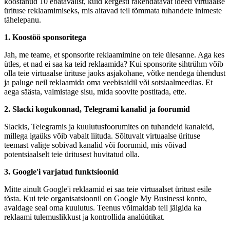
koostanud 10 ebatavalist, kuid kergesti rakendatavat ideed virtuaalse
ürituse reklaamimiseks, mis aitavad teil tõmmata tuhandete inimeste
tähelepanu.
1. Koostöö sponsoritega
Jah, me teame, et sponsorite reklaamimine on teie ülesanne. Aga kes
ütles, et nad ei saa ka teid reklaamida? Kui sponsorite sihtrühm võib
olla teie virtuaalse ürituse jaoks asjakohane, võtke nendega ühendust
ja paluge neil reklaamida oma veebisaidil või sotsiaalmeedias. Et
aega säästa, valmistage sisu, mida soovite postitada, ette.
2. Slacki kogukonnad, Telegrami kanalid ja foorumid
Slackis, Telegramis ja kuulutusfoorumites on tuhandeid kanaleid,
millega igaüks võib vabalt liituda. Sõltuvalt virtuaalse ürituse
teemast valige sobivad kanalid või foorumid, mis võivad
potentsiaalselt teie üritusest huvitatud olla.
3. Google'i varjatud funktsioonid
Mitte ainult Google'i reklaamid ei saa teie virtuaalset üritust esile
tõsta. Kui teie organisatsioonil on Google My Businessi konto,
avaldage seal oma kuulutus. Teenus võimaldab teil jälgida ka
reklaami tulemuslikkust ja kontrollida analüütikat.