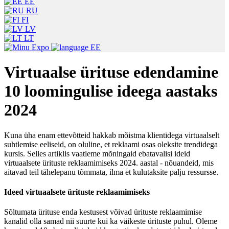
EE
RU
FI
LV
LT
EE
Virtuaalse ürituse edendamine
10 loomingulise ideega aastaks
2024
Kuna üha enam ettevõtteid hakkab mõistma klientidega virtuaalselt
suhtlemise eeliseid, on oluline, et reklaami osas oleksite trendidega
kursis. Selles artiklis vaatleme mõningaid ebatavalisi ideid
virtuaalsete ürituste reklaamimiseks 2024. aastal - nõuandeid, mis
aitavad teil tähelepanu tõmmata, ilma et kulutaksite palju ressursse.
Ideed virtuaalsete ürituste reklaamimiseks
Sõltumata ürituse enda kestusest võivad ürituste reklaamimise
kanalid olla samad nii suurte kui ka väikeste ürituste puhul. Oleme