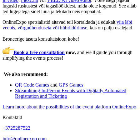
InVideo
,
FlexClip
või
VEED AI video editor
. Võite isegi jagada
lugusid raskustest või tagasilöökidest, mida olete kogenud. See aitab
teil lugejatega sidet luua ja tekitada neis empaatiat.
OnlineExpo spetsialistid aitavad teil korraldada ja edukalt
viia läbi
veebis, võrguühenduseta või hübriidürituse
, kus on palju osalejaid.
Broneerige tasuta konsultatsioon kohe!
Book a free consultation
now,
and we'll guide you through
simplifying the events process!
We also recommend:
QR Code Games
and
GPS Games
Streamlining In-Person Events with Digitally Automated
Registration and Ticketing
Learn more about the possibilities of the event platform OnlineExpo
Kontaktid
+3725287522
info@onlineexpo.com