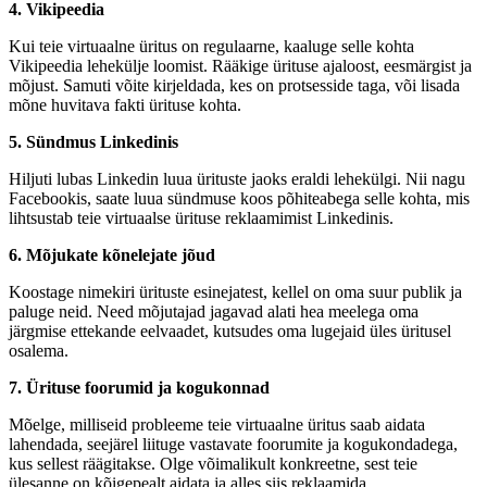
4. Vikipeedia
Kui teie virtuaalne üritus on regulaarne, kaaluge selle kohta
Vikipeedia lehekülje loomist. Rääkige ürituse ajaloost, eesmärgist ja
mõjust. Samuti võite kirjeldada, kes on protsesside taga, või lisada
mõne huvitava fakti ürituse kohta.
5. Sündmus Linkedinis
Hiljuti lubas Linkedin luua ürituste jaoks eraldi lehekülgi. Nii nagu
Facebookis, saate luua sündmuse koos põhiteabega selle kohta, mis
lihtsustab teie virtuaalse ürituse reklaamimist Linkedinis.
6. Mõjukate kõnelejate jõud
Koostage nimekiri ürituste esinejatest, kellel on oma suur publik ja
paluge neid. Need mõjutajad jagavad alati hea meelega oma
järgmise ettekande eelvaadet, kutsudes oma lugejaid üles üritusel
osalema.
7. Ürituse foorumid ja kogukonnad
Mõelge, milliseid probleeme teie virtuaalne üritus saab aidata
lahendada, seejärel liituge vastavate foorumite ja kogukondadega,
kus sellest räägitakse. Olge võimalikult konkreetne, sest teie
ülesanne on kõigepealt aidata ja alles siis reklaamida.