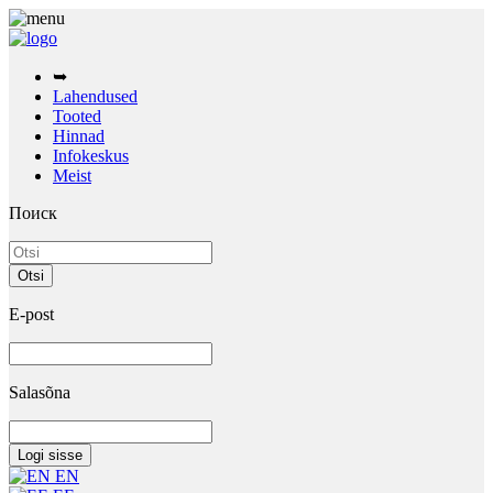
➥
Lahendused
Tooted
Hinnad
Infokeskus
Meist
Поиск
E-post
Salasõna
EN