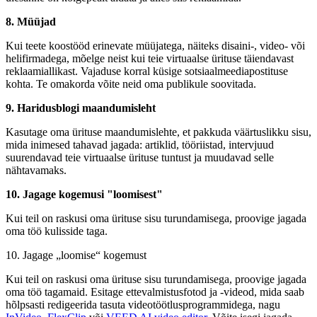
8. Müüjad
Kui teete koostööd erinevate müüjatega, näiteks disaini-, video- või
helifirmadega, mõelge neist kui teie virtuaalse ürituse täiendavast
reklaamiallikast. Vajaduse korral küsige sotsiaalmeediapostituse
kohta. Te omakorda võite neid oma publikule soovitada.
9. Haridusblogi maandumisleht
Kasutage oma ürituse maandumislehte, et pakkuda väärtuslikku sisu,
mida inimesed tahavad jagada: artiklid, tööriistad, intervjuud
suurendavad teie virtuaalse ürituse tuntust ja muudavad selle
nähtavamaks.
10. Jagage kogemusi "loomisest"
Kui teil on raskusi oma ürituse sisu turundamisega, proovige jagada
oma töö kulisside taga.
10. Jagage „loomise“ kogemust
Kui teil on raskusi oma ürituse sisu turundamisega, proovige jagada
oma töö tagamaid. Esitage ettevalmistusfotod ja -videod, mida saab
hõlpsasti redigeerida tasuta videotöötlusprogrammidega, nagu