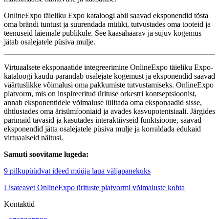
OnlineExpo täieliku Expo kataloogi abil saavad eksponendid tõsta
oma brändi tuntust ja suurendada müüki, tutvustades oma tooteid ja
teenuseid laiemale publikule. See kaasahaarav ja sujuv kogemus
jätab osalejatele püsiva mulje.
Virtuaalsete eksponaatide integreerimine OnlineExpo täieliku Expo-
kataloogi kaudu parandab osalejate kogemust ja eksponendid saavad
väärtuslikke võimalusi oma pakkumiste tutvustamiseks. OnlineExpo
platvorm, mis on inspireeritud ürituse orkestri kontseptsioonist,
annab eksponentidele võimaluse lülitada oma eksponaadid sisse,
ühtlustades oma ärisümfooniaid ja avades kasvupotentsiaali. Järgides
parimaid tavasid ja kasutades interaktiivseid funktsioone, saavad
eksponendid jätta osalejatele püsiva mulje ja korraldada edukaid
virtuaalseid näitusi.
Samuti soovitame lugeda:
9 pilkupüüdvat ideed müüja laua väljapanekuks
Lisateavet OnlineExpo ürituste platvormi võimaluste kohta
Kontaktid