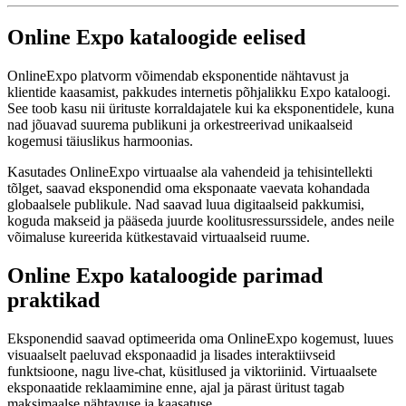
Online Expo kataloogide eelised
OnlineExpo platvorm võimendab eksponentide nähtavust ja
klientide kaasamist, pakkudes internetis põhjalikku Expo kataloogi.
See toob kasu nii ürituste korraldajatele kui ka eksponentidele, kuna
nad jõuavad suurema publikuni ja orkestreerivad unikaalseid
kogemusi täiuslikus harmoonias.
Kasutades OnlineExpo virtuaalse ala vahendeid ja tehisintellekti
tõlget, saavad eksponendid oma eksponaate vaevata kohandada
globaalsele publikule. Nad saavad luua digitaalseid pakkumisi,
koguda makseid ja pääseda juurde koolitusressurssidele, andes neile
võimaluse kureerida kütkestavaid virtuaalseid ruume.
Online Expo kataloogide parimad
praktikad
Eksponendid saavad optimeerida oma OnlineExpo kogemust, luues
visuaalselt paeluvad eksponaadid ja lisades interaktiivseid
funktsioone, nagu live-chat, küsitlused ja viktoriinid. Virtuaalsete
eksponaatide reklaamimine enne, ajal ja pärast üritust tagab
maksimaalse nähtavuse ja kaasatuse.