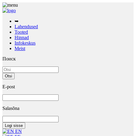
➥
Lahendused
Tooted
Hinnad
Infokeskus
Meist
Поиск
E-post
Salasõna
EN