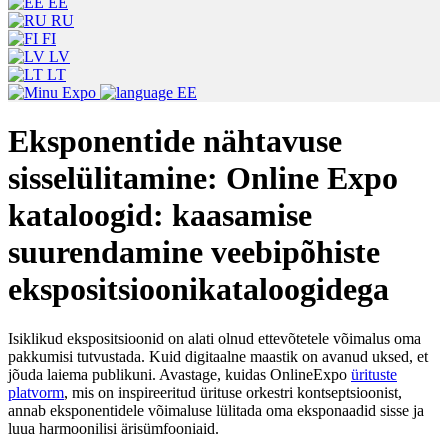
EE
RU
FI
LV
LT
EE
Eksponentide nähtavuse
sisselülitamine: Online Expo
kataloogid: kaasamise
suurendamine veebipõhiste
ekspositsioonikataloogidega
Isiklikud ekspositsioonid on alati olnud ettevõtetele võimalus oma
pakkumisi tutvustada. Kuid digitaalne maastik on avanud uksed, et
jõuda laiema publikuni. Avastage, kuidas OnlineExpo
ürituste
platvorm
, mis on inspireeritud ürituse orkestri kontseptsioonist,
annab eksponentidele võimaluse lülitada oma eksponaadid sisse ja
luua harmoonilisi ärisümfooniaid.