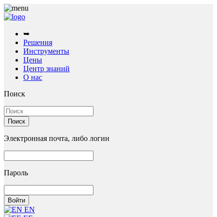
➥
Решения
Инструменты
Цены
Центр знаний
О нас
Поиск
Электронная почта, либо логин
Пароль
EN