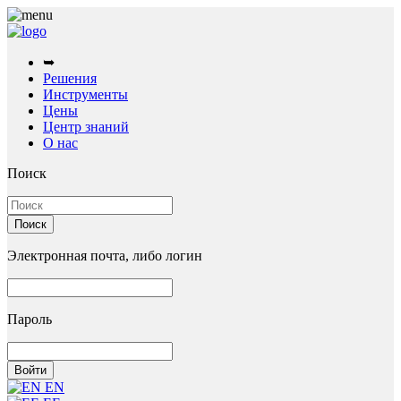
➥
Решения
Инструменты
Цены
Центр знаний
О нас
Поиск
Электронная почта, либо логин
Пароль
EN