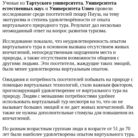
Ученые из
Тартуского университета
,
Университета
естественных нау
к и
Университета Umeo
провели
исследование среди посетителей пещер Пиуза, на тему
экотуризма и степень удовлетворённости от опыта
виртуального природного тура. Результат дал несколько
неожиданный ответ на вопрос развития туризма.
Исследование показало, что неудовлетворенность опытом
виртуального тура в основном вызвана отсутствием живых
впечатлений, непосредственным ощущением места и
природы, а также отсутствием возможности общения с
другими людьми. Эти посетители, жаждущие таких эмоций,
были менее удовлетворены виртуальным опытом.
Ожидания и потребность посетителей побывать на природе с
помощью виртуальных технологий, стали важным фактором,
прогнозирующий удовлетворение от виртуального тура на
природу. Людям с меньшими потребностями удобнее
использовать виртуальный тур несмотря на то, что он не
вызывает больших эмоций и не дает живых впечатлений. Им
также не нужны дополнительные стимулы для повышения их
впечатлений.
По разным возрастным группам люди в возрасте от 51 до 70
лет были наиболее удовлетворены опытом виртуального тура.