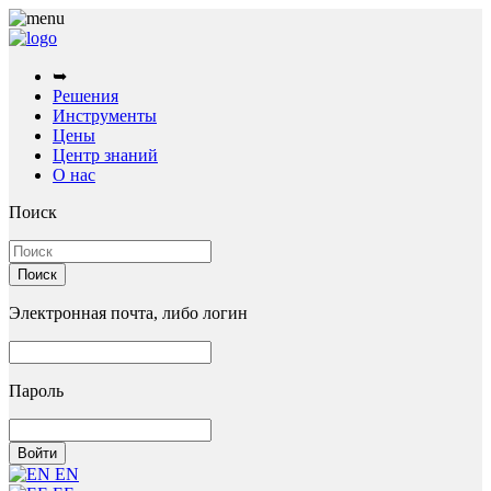
➥
Решения
Инструменты
Цены
Центр знаний
О нас
Поиск
Электронная почта, либо логин
Пароль
EN