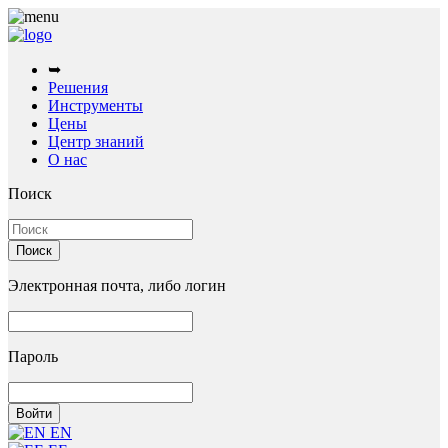
➥
Решения
Инструменты
Цены
Центр знаний
О нас
Поиск
Электронная почта, либо логин
Пароль
EN