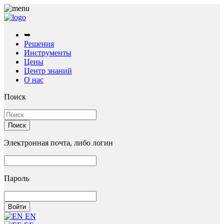
➥
Решения
Инструменты
Цены
Центр знаний
О нас
Поиск
Электронная почта, либо логин
Пароль
EN