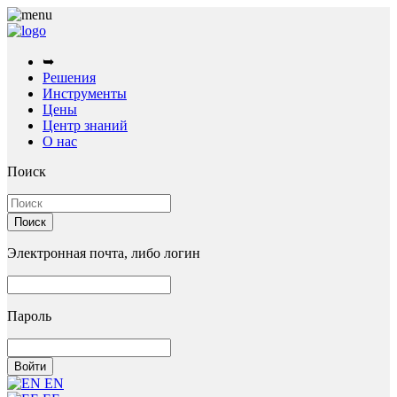
➥
Решения
Инструменты
Цены
Центр знаний
О нас
Поиск
Электронная почта, либо логин
Пароль
EN