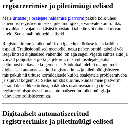
registreerimise ja piletimüügi eelised
Meie
ürituste ja osalejate haldamise platvorm
pakub kõik-ühes-
lahendust registreerimiseks, piletimüügiks ja väravate kontrolliks,
kõrvaldades vajaduse käsitsi koostatud tabelite või mitme tarkvara
järele. See annab mitmeid eeliseid...
Registreerimine ja piletimüük on iga eduka ürituse kaks kriitilist
aspekti. Traditsioonilised meetodid, nagu pabervormid, tabelid või
isegi lihtsad digitaalsed vahendid, on aga sageli vigade suhtes altid ja
võivad põhjustada pikki järjekordi, mis viib osalejate jaoks
pettumust tekitavale kogemusele. Siinkohal tulebki mängu meie
digitaalselt automatiseeritud registreerimis- ja piletimüügisüsteem,
mis pakub nii ürituse korraldajatele kui ka osalejatele probleemivaba
ja sujuvat kogemust. Selles artiklis uurime, kuidas meie platvorm
parandab isiklikke üritusi, pakkudes usaldusväärset ja turvalist
registreerimisprotsessi oma automatiseeritud piletimüügi- ja
väravakontrollisüsteemiga.
Digitaalselt automatiseeritud
registreerimise ja piletimüügi eelised