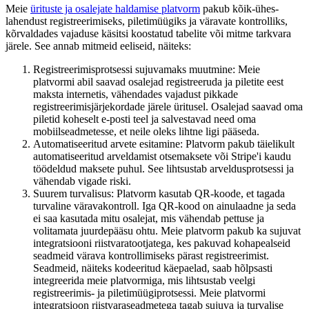
Meie
ürituste ja osalejate haldamise platvorm
pakub kõik-ühes-
lahendust registreerimiseks, piletimüügiks ja väravate kontrolliks,
kõrvaldades vajaduse käsitsi koostatud tabelite või mitme tarkvara
järele. See annab mitmeid eeliseid, näiteks:
Registreerimisprotsessi sujuvamaks muutmine: Meie
platvormi abil saavad osalejad registreeruda ja piletite eest
maksta internetis, vähendades vajadust pikkade
registreerimisjärjekordade järele üritusel. Osalejad saavad oma
piletid koheselt e-posti teel ja salvestavad need oma
mobiilseadmetesse, et neile oleks lihtne ligi pääseda.
Automatiseeritud arvete esitamine: Platvorm pakub täielikult
automatiseeritud arveldamist otsemaksete või Stripe'i kaudu
töödeldud maksete puhul. See lihtsustab arveldusprotsessi ja
vähendab vigade riski.
Suurem turvalisus: Platvorm kasutab QR-koode, et tagada
turvaline väravakontroll. Iga QR-kood on ainulaadne ja seda
ei saa kasutada mitu osalejat, mis vähendab pettuse ja
volitamata juurdepääsu ohtu. Meie platvorm pakub ka sujuvat
integratsiooni riistvaratootjatega, kes pakuvad kohapealseid
seadmeid värava kontrollimiseks pärast registreerimist.
Seadmeid, näiteks kodeeritud käepaelad, saab hõlpsasti
integreerida meie platvormiga, mis lihtsustab veelgi
registreerimis- ja piletimüügiprotsessi. Meie platvormi
integratsioon riistvaraseadmetega tagab sujuva ja turvalise