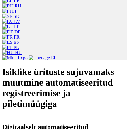
EE
RU
FI
SE
LV
LT
DE
FR
ES
PL
HU
EE
Isiklike ürituste sujuvamaks
muutmine automatiseeritud
registreerimise ja
piletimüügiga
Digitaalselt automatiseeritud