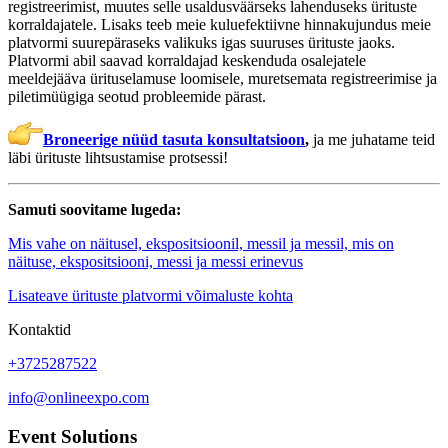
registreerimist, muutes selle usaldusväärseks lahenduseks ürituste
korraldajatele. Lisaks teeb meie kuluefektiivne hinnakujundus meie
platvormi suurepäraseks valikuks igas suuruses ürituste jaoks.
Platvormi abil saavad korraldajad keskenduda osalejatele
meeldejääva ürituselamuse loomisele, muretsemata registreerimise ja
piletimüügiga seotud probleemide pärast.
Broneerige nüüd tasuta konsultatsioon
,
ja me juhatame teid
läbi ürituste lihtsustamise protsessi!
Samuti soovitame lugeda:
Mis vahe on näitusel, ekspositsioonil, messil ja messil, mis on
näituse, ekspositsiooni, messi ja messi erinevus
Lisateave ürituste platvormi võimaluste kohta
Kontaktid
+3725287522
info@onlineexpo.com
Event Solutions