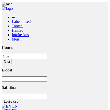
➥
Lahendused
Tooted
Hinnad
Infokeskus
Meist
Поиск
E-post
Salasõna
EN