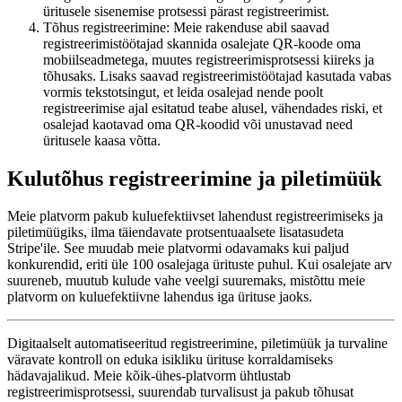
üritusele sisenemise protsessi pärast registreerimist.
Tõhus registreerimine: Meie rakenduse abil saavad
registreerimistöötajad skannida osalejate QR-koode oma
mobiilseadmetega, muutes registreerimisprotsessi kiireks ja
tõhusaks. Lisaks saavad registreerimistöötajad kasutada vabas
vormis tekstotsingut, et leida osalejad nende poolt
registreerimise ajal esitatud teabe alusel, vähendades riski, et
osalejad kaotavad oma QR-koodid või unustavad need
üritusele kaasa võtta.
Kulutõhus registreerimine ja piletimüük
Meie platvorm pakub kuluefektiivset lahendust registreerimiseks ja
piletimüügiks, ilma täiendavate protsentuaalsete lisatasudeta
Stripe'ile. See muudab meie platvormi odavamaks kui paljud
konkurendid, eriti üle 100 osalejaga ürituste puhul. Kui osalejate arv
suureneb, muutub kulude vahe veelgi suuremaks, mistõttu meie
platvorm on kuluefektiivne lahendus iga ürituse jaoks.
Digitaalselt automatiseeritud registreerimine, piletimüük ja turvaline
väravate kontroll on eduka isikliku ürituse korraldamiseks
hädavajalikud. Meie kõik-ühes-platvorm ühtlustab
registreerimisprotsessi, suurendab turvalisust ja pakub tõhusat