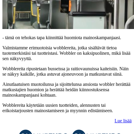
- tämä on tehokas tapa kiinnittää huomiota mainoskampanjaasi.
Valmistamme erimuotoisia wobblereita, jotka sisältävät tietoa
tuotemerkistäsi tai tuotteistasi. Wobbler on kaksipuolinen, mikä lisää
sen näkyvyyttä.
Wobblereita ripustetaan busseissa ja raitiovaunuissa kaiteisiin. Näin
se näkyy kaikille, jotka astuvat ajoneuvoon ja matkustavat siinä.
Ainutlaatuisen muotoilunsa ja sijoittelunsa ansiosta wobbler herättää
matkustajien huomion ja herättää heidän kiinnostuksensa
mainoskampanjaasi kohtaan.
Wobblereita käytetään uusien tuotteiden, alennusten tai
erikoistarjousten mainostamiseen ja myynnin edistämiseen.
Lue lisää