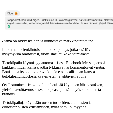
- tämä on nykyaikainen ja kiinnostava markkinointiväline.
Luomme mielenkiintoisia brändikilpailuja, jotka sisältävät
kysymyksiä brändistäsi, tuotteistasi tai koko toimialasta.
Tietokilpailu käynnistyy automaattisesti Facebook Messengerissä
kaikkien niiden kanssa, jotka tykkäävät tai kommentoivat viestiä.
Botti alkaa itse olla vuorovaikutuksessa osallistujan kanssa
tietokilpailumuodossa kysymysten ja tehtävien avulla.
Osallistuminen tietokilpailuun herättää käyttäjien kiinnostuksen,
yleisön tavoittavuus kasvaa nopeasti ja lisää myös sitoutumista
brändiisi.
Tietokilpailuja käytetään uusien tuotteiden, alennusten tai
erikoistarjousten edistämiseen, mikä stimuloi myyntiä.