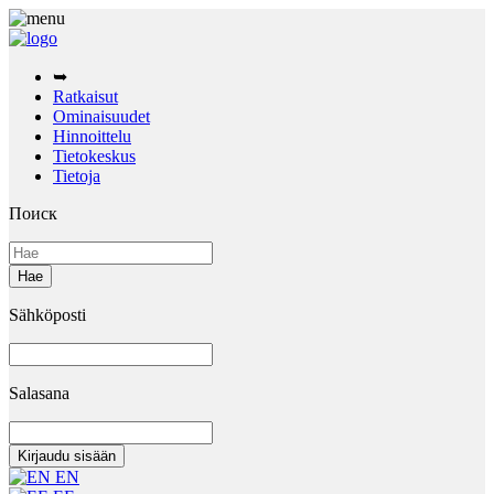
➥
Ratkaisut
Ominaisuudet
Hinnoittelu
Tietokeskus
Tietoja
Поиск
Sähköposti
Salasana
EN