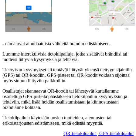
- nämä ovat ainutlaatuisia välineitä brändin edistämiseen.
Luomme interaktiivisia tietokilpailuja, jotka sisältävät brändiisi tai
tuotteisi liittyviä kysymyksiä ja tehtäviä.
Tietovisan kysymykset tai tehtävät liittyvät yleensä tiettyyn sijaintiin
(GPS) tai QR-koodiin. GPS-pisteet tai QR-koodit voidaan sijoittaa
myös sinuun liittyviin paikkoihin.
Osallistujat skannaavat QR-koodit tai lähestyvät kartallamme
osoitettuja GPS-pisteitä päästäkseen tietokilpailun kysymyksiin ja
tehtäviin, mikä lisää heidän osallistumistaan ja kiinnostustaan
brändiänne kohtaan.
Tietokilpailuja käytetään uusien tuotteiden, alennusten tai
erikoistarjousten edistämiseen, mikä edistää myyntiä.
QR-tietokilpailut
GPS-tietokilpailut