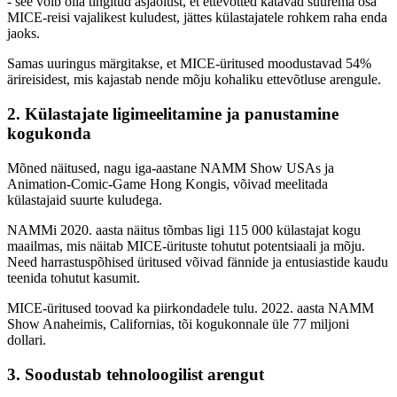
- see võib olla tingitud asjaolust, et ettevõtted katavad suurema osa
MICE-reisi vajalikest kuludest, jättes külastajatele rohkem raha enda
jaoks.
Samas uuringus märgitakse, et MICE-üritused moodustavad 54%
ärireisidest, mis kajastab nende mõju kohaliku ettevõtluse arengule.
2. Külastajate ligimeelitamine ja panustamine
kogukonda
Mõned näitused, nagu iga-aastane NAMM Show USAs ja
Animation-Comic-Game Hong Kongis, võivad meelitada
külastajaid suurte kuludega.
NAMMi 2020. aasta näitus tõmbas ligi 115 000 külastajat kogu
maailmas, mis näitab MICE-ürituste tohutut potentsiaali ja mõju.
Need harrastuspõhised üritused võivad fännide ja entusiastide kaudu
teenida tohutut kasumit.
MICE-üritused toovad ka piirkondadele tulu. 2022. aasta NAMM
Show Anaheimis, Californias, tõi kogukonnale üle 77 miljoni
dollari.
3. Soodustab tehnoloogilist arengut