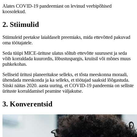
Alates COVID-19 pandeemiast on levinud veebipõhised
koosolekud.
2. Stiimulid
Stiimuleid peetakse laialdaselt preemiaks, mida ettevõtted pakuvad
oma töötajatele.
Seda tüüpi MICE-ürituse ulatus sõltub ettevõtte suurusest ja seda
võib korraldada kuurordis, lõbustuspargis, kruiisil või mõnes muus
puhkekohas.
Selliseid üritusi planeeritakse selleks, et tõsta meeskonna moraali,
ühendada meeskonda ja ka selleks, et töötajad saaksid lõõgastuda.
Siiski näitas 2020. aasta uuring, et COVID-19 pandeemia on selliste
ürituste korraldamisel peamine väljakutse.
3. Konverentsid