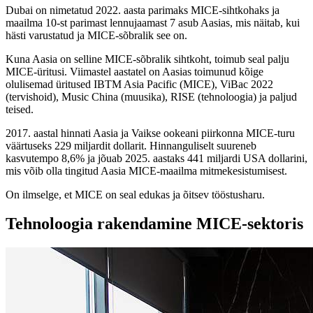
Dubai on nimetatud 2022. aasta parimaks MICE-sihtkohaks ja
maailma 10-st parimast lennujaamast 7 asub Aasias, mis näitab, kui
hästi varustatud ja MICE-sõbralik see on.
Kuna Aasia on selline MICE-sõbralik sihtkoht, toimub seal palju
MICE-üritusi. Viimastel aastatel on Aasias toimunud kõige
olulisemad üritused IBTM Asia Pacific (MICE), ViBac 2022
(tervishoid), Music China (muusika), RISE (tehnoloogia) ja paljud
teised.
2017. aastal hinnati Aasia ja Vaikse ookeani piirkonna MICE-turu
väärtuseks 229 miljardit dollarit. Hinnanguliselt suureneb
kasvutempo 8,6% ja jõuab 2025. aastaks 441 miljardi USA dollarini,
mis võib olla tingitud Aasia MICE-maailma mitmekesistumisest.
On ilmselge, et MICE on seal edukas ja õitsev tööstusharu.
Tehnoloogia rakendamine MICE-sektoris