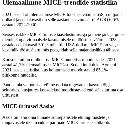
Ülemaailmne MICE-trendide statistika
2021. aastal oli ülemaailmse MICE-tööstuse väärtus 658,5 miljonit
dollarit ja eeldatavasti on selle aastane kasvumäär (CAGR) 6,6%
aastatel 2022-2030.
Seoses isiklike MICE-ürituste taaselustumisega ja meie järk-järgulise
üleminekuga virtuaalsele kasutamisele on tööstuse väärtus 2028.
aastaks eeldatavasti 501,3 miljardit USA dollarit. MICE on väga
kasumlik tööstusharu, mis peegeldab selle majanduslikku tähtsust.
Koosolekud on oluline osa MICE-mudelist, moodustades 2021.
aastal 41,3% ülemaailmsest MICE-st. Seda kinnitab ka Aomeni
2021. aasta statistika, kus kohtumised moodustavad 85,1%
piirkonna mudelist.
Pandeemia vaibumisel võime oodata tugevamat kasvu kõigis
sektorites, kusjuures koosolekud moodustavad endiselt suurima osa
üritustest.
MICE-üritused Aasias
Aasia on tänu oma linnade suurepärastele elutingimustele ja
mugavustele üks maailma parimaid MICE-ürituste sihtkohti.