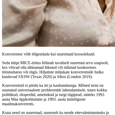
Konverentse võib tõlgendada kui suuremaid koosolekuid.
Seda tüüpi MICE-üritus hõlmab tavaliselt suuremat arvu osapooli,
kes võivad olla tähtsamad liikmed või rühmad konkreetses
tööstusharus või riigis. Hiljutiste mõjukate konverentside hulka
kuuluvad SXSW (Texas 2020) ja Sibos (London 2019).
Konverentsid ei piirdu ka äri ja kaubandusega. Mõned neist on
suunatud universaalsete probleemide lahendamisele, tuues kokku
poliitikud, eksperdid, ametnikud ja isegi riigipead, näiteks 1992.
aasta Maa tippkohtumine ja 1993. aasta inimõiguste
maailmakonverents.
Kuna need on suuremad, suureneb ka nende ettevalmistamiseks ja