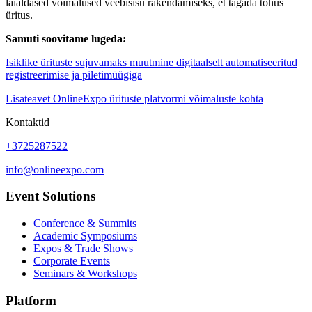
laialdased võimalused veebisisu rakendamiseks, et tagada tõhus
üritus.
Samuti soovitame lugeda:
Isiklike ürituste sujuvamaks muutmine digitaalselt automatiseeritud
registreerimise ja piletimüügiga
Lisateavet OnlineExpo ürituste platvormi võimaluste kohta
Kontaktid
+3725287522
info@onlineexpo.com
Event Solutions
Conference & Summits
Academic Symposiums
Expos & Trade Shows
Corporate Events
Seminars & Workshops
Platform