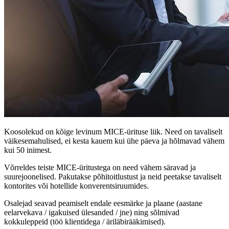
Koosolekud on kõige levinum MICE-ürituse liik. Need on tavaliselt
väikesemahulised, ei kesta kauem kui ühe päeva ja hõlmavad vähem
kui 50 inimest.
Võrreldes teiste MICE-üritustega on need vähem säravad ja
suurejoonelised. Pakutakse põhitoitlustust ja neid peetakse tavaliselt
kontorites või hotellide konverentsiruumides.
Osalejad seavad peamiselt endale eesmärke ja plaane (aastane
eelarvekava / igakuised ülesanded / jne) ning sõlmivad
kokkuleppeid (töö klientidega / äriläbirääkimised).