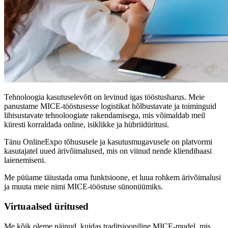
Tehnoloogia kasutuselevõtt on levinud igas tööstusharus. Meie
panustame MICE-tööstusesse logistikat hõlbustavate ja toiminguid
lihtsustavate tehnoloogiate rakendamisega, mis võimaldab meil
kiiresti korraldada online, isiklikke ja hübriidüritusi.
Tänu OnlineExpo tõhususele ja kasutusmugavusele on platvormi
kasutajatel uued ärivõimalused, mis on viinud nende kliendibaasi
laienemiseni.
Me püüame täiustada oma funktsioone, et luua rohkem ärivõimalusi
ja muuta meie nimi MICE-tööstuse sünonüümiks.
Virtuaalsed üritused
Me kõik oleme näinud, kuidas traditsiooniline MICE-mudel, mis