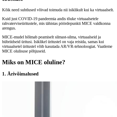
Kõik need suhtlused võivad toimuda nii isiklikult kui ka virtuaalselt.
Kuid just COVID-19 pandeemia andis tõuke virtuaalsetele
rahvaterviseüritustele, mis tähistas pöördepunkti MICE valdkonna
arengus.
MICE-mudel hõlmab peamiselt silmast-silma, virtuaalseid ja
hübriidseid üritusi. Isiklikel üritustel on vaja reisida, samas kui
virtuaalsetel üritustel võib kasutada AR/VR-tehnoloogiat. Vaatleme
MICE olulisuse põhjuseid.
Miks on MICE oluline?
1. Ärivõimalused