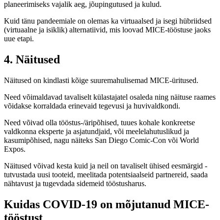
planeerimiseks vajalik aeg, jõupingutused ja kulud.
Kuid tänu pandeemiale on olemas ka virtuaalsed ja isegi hübriidsed
(virtuaalne ja isiklik) alternatiivid, mis loovad MICE-tööstuse jaoks
uue etapi.
4. Näitused
Näitused on kindlasti kõige suuremahulisemad MICE-üritused.
Need võimaldavad tavaliselt külastajatel osaleda ning näituse raames
võidakse korraldada erinevaid tegevusi ja huvivaldkondi.
Need võivad olla tööstus-/äripõhised, tuues kohale konkreetse
valdkonna eksperte ja asjatundjaid, või meelelahutuslikud ja
kasumipõhised, nagu näiteks San Diego Comic-Con või World
Expos.
Näitused võivad kesta kuid ja neil on tavaliselt ühised eesmärgid -
tutvustada uusi tooteid, meelitada potentsiaalseid partnereid, saada
nähtavust ja tugevdada sidemeid tööstusharus.
Kuidas COVID-19 on mõjutanud MICE-
tööstust