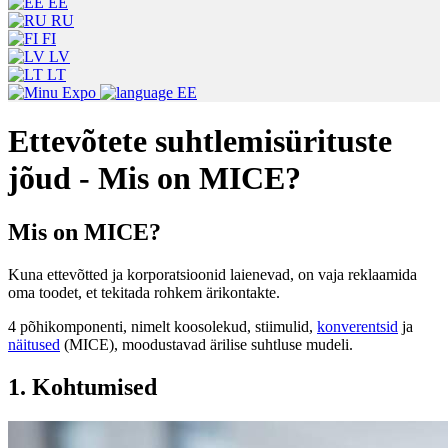
EE
RU
FI
LV
LT
EE
Ettevõtete suhtlemisürituste
jõud - Mis on MICE?
Mis on MICE?
Kuna ettevõtted ja korporatsioonid laienevad, on vaja reklaamida
oma toodet, et tekitada rohkem ärikontakte.
4 põhikomponenti, nimelt koosolekud, stiimulid,
konverentsid
ja
näitused
(MICE), moodustavad ärilise suhtluse mudeli.
1. Kohtumised