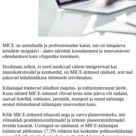
MICE on uuenduslik ja professionaalne kanal, mis on tänapäeva
ärisuhete nurgakivi - alates talentide koondamisest ja innovatsiooni
edendamisest kuni võrgustike loomiseni.
Hoolimata sellest, et need tunduvad vähem intrigeerivad kui
muusikafestivalid ja kontserdid, on MICE-üritused olulised, sest nad
pakuvad külalislahkuse tööstusele ärivõimalusi.
Külastajad tekitavad nõudlust majutus- ja toitlustusteenuste järele.
Kuna mõned MICE-üritused võivad kesta mitu päeva või nädalat,
saavad hotellid, toitlustus, jaemüük, transport ja muud turismiga
seotud tööstusharud külastajate sissevoolust kasu.
Kõik MICE-üritused nõuavad aega ja vaeva planeerimiseks, mis
võimaldab produktsioonifirmadel ja ürituste planeerimisfirmadel
teenida kasumit. Uuringud on näidanud, et MICE-külastajad
kulutavad piirkonnas 17,5% rohkem kui keskmine puhkusekülastaja