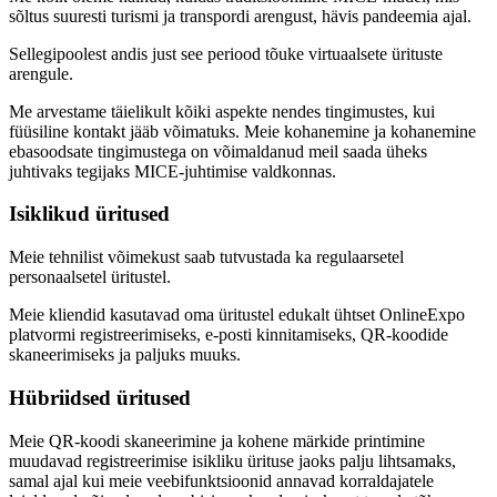
sõltus suuresti turismi ja transpordi arengust, hävis pandeemia ajal.
Sellegipoolest andis just see periood tõuke virtuaalsete ürituste
arengule.
Me arvestame täielikult kõiki aspekte nendes tingimustes, kui
füüsiline kontakt jääb võimatuks. Meie kohanemine ja kohanemine
ebasoodsate tingimustega on võimaldanud meil saada üheks
juhtivaks tegijaks MICE-juhtimise valdkonnas.
Isiklikud üritused
Meie tehnilist võimekust saab tutvustada ka regulaarsetel
personaalsetel üritustel.
Meie kliendid kasutavad oma üritustel edukalt ühtset OnlineExpo
platvormi registreerimiseks, e-posti kinnitamiseks, QR-koodide
skaneerimiseks ja paljuks muuks.
Hübriidsed üritused
Meie QR-koodi skaneerimine ja kohene märkide printimine
muudavad registreerimise isikliku ürituse jaoks palju lihtsamaks,
samal ajal kui meie veebifunktsioonid annavad korraldajatele