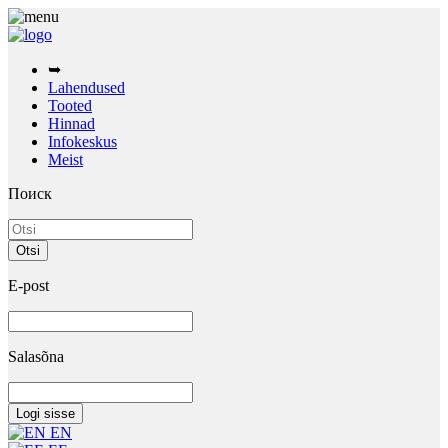
➥
Lahendused
Tooted
Hinnad
Infokeskus
Meist
Поиск
E-post
Salasõna
EN