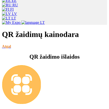
EE
RU
FI
LV
LT
LT
QR žaidimų kainodara
Atgal
QR žaidimo išlaidos