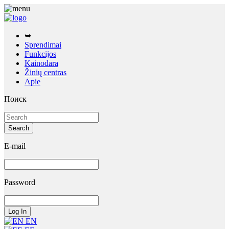
➥
Sprendimai
Funkcijos
Kainodara
Žinių centras
Apie
Поиск
E-mail
Password
EN