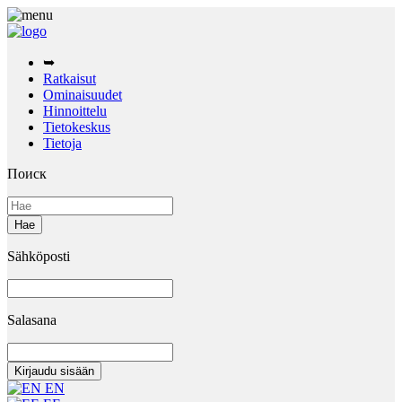
➥
Ratkaisut
Ominaisuudet
Hinnoittelu
Tietokeskus
Tietoja
Поиск
Sähköposti
Salasana
EN