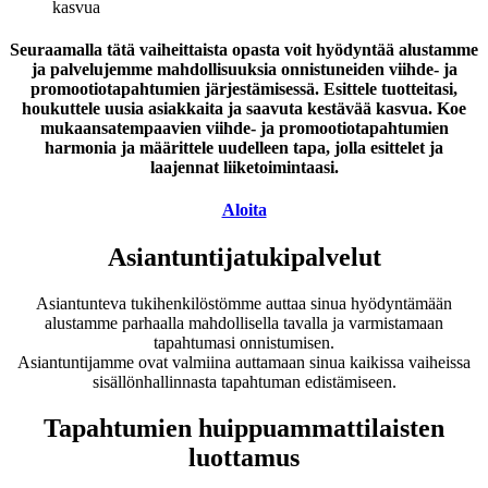
kasvua
Seuraamalla tätä vaiheittaista opasta voit hyödyntää alustamme
ja palvelujemme mahdollisuuksia onnistuneiden viihde- ja
promootiotapahtumien järjestämisessä. Esittele tuotteitasi,
houkuttele uusia asiakkaita ja saavuta kestävää kasvua. Koe
mukaansatempaavien viihde- ja promootiotapahtumien
harmonia ja määrittele uudelleen tapa, jolla esittelet ja
laajennat liiketoimintaasi.
Aloita
Asiantuntijatukipalvelut
Asiantunteva tukihenkilöstömme auttaa sinua hyödyntämään
alustamme parhaalla mahdollisella tavalla ja varmistamaan
tapahtumasi onnistumisen.
Asiantuntijamme ovat valmiina auttamaan sinua kaikissa vaiheissa
sisällönhallinnasta tapahtuman edistämiseen.
Tapahtumien huippuammattilaisten
luottamus