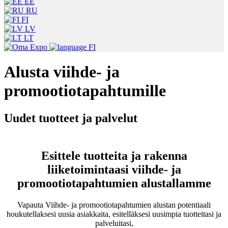
EE
RU
FI
LV
LT
FI
Alusta viihde- ja
promootiotapahtumille
Uudet tuotteet ja palvelut
Esittele tuotteita ja rakenna
liiketoimintaasi viihde- ja
promootiotapahtumien alustallamme
Vapauta Viihde- ja promootiotapahtumien alustan potentiaali
houkutellaksesi uusia asiakkaita, esitelläksesi uusimpia tuotteitasi ja
palveluitasi,