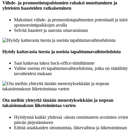
Viihde- ja promootiotapahtumien rahaksi muuttaminen ja
yhteisten haasteiden ratkaiseminen
Maksimoi viihde- ja promootiotapahtumien potentiaali ja tulot
sponsorointipaikkojen avulla
Selvitä haasteet ja saavuta omavaraisuus
Hyödy kattavasta tuesta ja useista tapahtumavaihtoehdoista
Saat kattavaa tukea back-office-tiimiltämme
Valitse useista eri tapahtumavaihtoehdoista, jotka on räätälöity
tavoitteidesi mukaan
Ota meihin yhteyttä tänään menestyksekkään ja nopean
takaisinmaksun liiketoimintaa varten
Hyödynnä kaikki yhdessä -alusta onnistuneen avoimien ovien
päivän järjestämiseen
Edistä asiakkaiden sitoutumista, liikevaihtoa ja liiketoiminnan