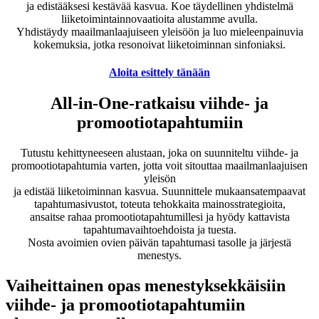
ja edistääksesi kestävää kasvua. Koe täydellinen yhdistelmä
liiketoimintainnovaatioita alustamme avulla.
Yhdistäydy maailmanlaajuiseen yleisöön ja luo mieleenpainuvia
kokemuksia, jotka resonoivat liiketoiminnan sinfoniaksi.
Aloita esittely tänään
All-in-One-ratkaisu viihde- ja
promootiotapahtumiin
Tutustu kehittyneeseen alustaan, joka on suunniteltu viihde- ja
promootiotapahtumia varten, jotta voit sitouttaa maailmanlaajuisen
yleisön
ja edistää liiketoiminnan kasvua. Suunnittele mukaansatempaavat
tapahtumasivustot, toteuta tehokkaita mainosstrategioita,
ansaitse rahaa promootiotapahtumillesi ja hyödy kattavista
tapahtumavaihtoehdoista ja tuesta.
Nosta avoimien ovien päivän tapahtumasi tasolle ja järjestä
menestys.
Vaiheittainen opas menestyksekkäisiin
viihde- ja promootiotapahtumiin