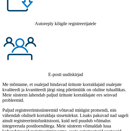
Autoreply kõigile registreerijatele
E-posti uudiskirjad
Me mõistame, et osalejad hindavad ürituste korraldajaid osalejate
kvaliteedi ja kvantiteedi järgi ning piletimüük on oluline tuluallikas.
Meie süsteem lahendab paljud ürituste korraldajate ees seisvad
probleemid.
Paljud registreerimissüsteemid võtavad müügist protsendi, mis
vähendab oluliselt korraldaja sissetulekut. Lisaks pakuvad nad sageli
ainult registreerimisfunktsiooni, kuid neil puudub võimalus
integreeruda postiloenditega. Meie süsteem võimaldab luua