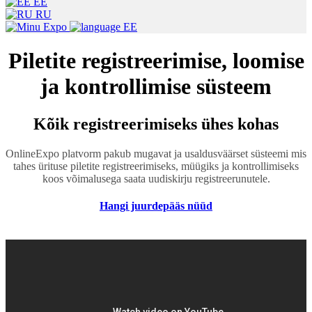
EE
RU
EE
Piletite registreerimise, loomise
ja kontrollimise süsteem
Kõik registreerimiseks ühes kohas
OnlineExpo platvorm pakub mugavat ja usaldusväärset süsteemi mis
tahes ürituse piletite registreerimiseks, müügiks ja kontrollimiseks
koos võimalusega saata uudiskirju registreerunutele.
Hangi juurdepääs nüüd