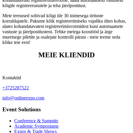
kohandatavaid registreerimisvorme, saata automaatseid vastuseid
kõigile registreerunutele ja teha järelpostitusi.
Meie teenused sobivad kõigi üle 30 inimesega ürituste
korraldajatele. Pakume kõik registreerimiseks vajaliku ühes kohas,
alates kohandatavatest registreerimisvormidest kuni automaatsete
vastuste ja järelpostitusteni. Tehke meiega koostööd ja ärge
muretsege piletite ja osalejate kontrolli pärast - meie teeme seda
kõike teie eest!
MEIE KLIENDID
Kontaktid
+3725287522
info@onlineexpo.com
Event Solutions
Conference & Summits
Academic Symposiums
Expos & Trade Shows