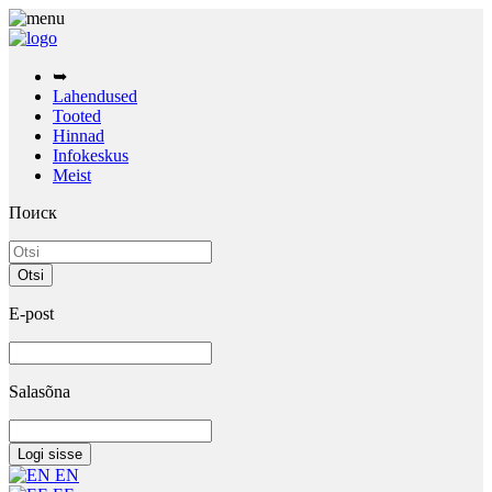
➥
Lahendused
Tooted
Hinnad
Infokeskus
Meist
Поиск
E-post
Salasõna
EN