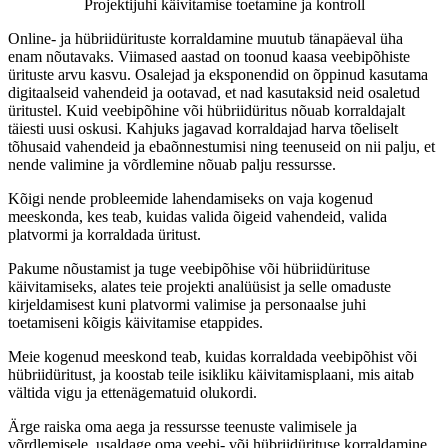
Projektijuhi käivitamise toetamine ja kontroll
Online- ja hübriidürituste korraldamine muutub tänapäeval üha
enam nõutavaks. Viimased aastad on toonud kaasa veebipõhiste
ürituste arvu kasvu. Osalejad ja eksponendid on õppinud kasutama
digitaalseid vahendeid ja ootavad, et nad kasutaksid neid osaletud
üritustel. Kuid veebipõhine või hübriidüritus nõuab korraldajalt
täiesti uusi oskusi. Kahjuks jagavad korraldajad harva tõeliselt
tõhusaid vahendeid ja ebaõnnestumisi ning teenuseid on nii palju, et
nende valimine ja võrdlemine nõuab palju ressursse.
Kõigi nende probleemide lahendamiseks on vaja kogenud
meeskonda, kes teab, kuidas valida õigeid vahendeid, valida
platvormi ja korraldada üritust.
Pakume nõustamist ja tuge veebipõhise või hübriidürituse
käivitamiseks, alates teie projekti analüüsist ja selle omaduste
kirjeldamisest kuni platvormi valimise ja personaalse juhi
toetamiseni kõigis käivitamise etappides.
Meie kogenud meeskond teab, kuidas korraldada veebipõhist või
hübriidüritust, ja koostab teile isikliku käivitamisplaani, mis aitab
vältida vigu ja ettenägematuid olukordi.
Ärge raiska oma aega ja ressursse teenuste valimisele ja
võrdlemisele, usaldage oma veebi- või hübriidürituse korraldamine