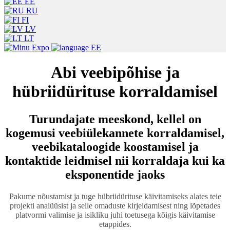
EE
RU
FI
LV
LT
EE
Abi veebipõhise ja
hübriidürituse korraldamisel
Turundajate meeskond, kellel on
kogemusi veebiülekannete korraldamisel,
veebikataloogide koostamisel ja
kontaktide leidmisel nii korraldaja kui ka
eksponentide jaoks
Pakume nõustamist ja tuge hübriidürituse käivitamiseks alates teie
projekti analüüsist ja selle omaduste kirjeldamisest ning lõpetades
platvormi valimise ja isikliku juhi toetusega kõigis käivitamise
etappides.