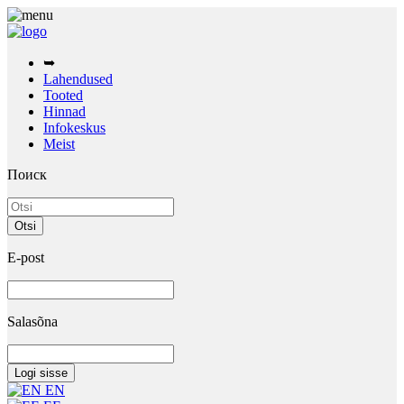
➥
Lahendused
Tooted
Hinnad
Infokeskus
Meist
Поиск
E-post
Salasõna
EN