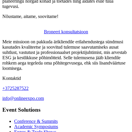
planeeringu nõrgad kohad ja toetades ning aidates esile tuua
tugevusi.
Nõustame, aitame, soovitame!
Broneeri konsultatsioon
Meie missioon on pakkuda ärikliendile erilahendustega sündmusi
kasutades kvaliteetse ja soovitud tulemuse saavutamiseks ausat
suhtlust, vastutust ja professionaalset projektijuhtimist, mis arvestab
ESG ja kestlikkuse põhimõtteid. Selle tulemusena jääb kliendile
rohkem aega tegeleda oma põhitegevusega, ehk siis lisandväärtuse
loomisega.
Kontaktid
+3725287522
info@onlineexpo.com
Event Solutions
Conference & Summits
Academic Symposiums
Expos & Trade Shows