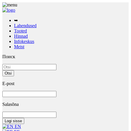
➥
Lahendused
Tooted
Hinnad
Infokeskus
Meist
Поиск
E-post
Salasõna
EN