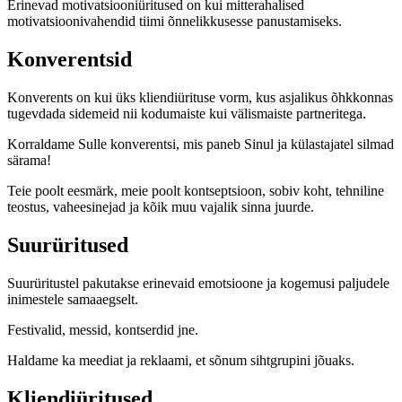
Erinevad motivatsiooniüritused on kui mitterahalised
motivatsioonivahendid tiimi õnnelikkusesse panustamiseks.
Konverentsid
Konverents on kui üks kliendiürituse vorm, kus asjalikus õhkkonnas
tugevdada sidemeid nii kodumaiste kui välismaiste partneritega.
Korraldame Sulle konverentsi, mis paneb Sinul ja külastajatel silmad
särama!
Teie poolt eesmärk, meie poolt kontseptsioon, sobiv koht, tehniline
teostus, vaheesinejad ja kõik muu vajalik sinna juurde.
Suurüritused
Suurüritustel pakutakse erinevaid emotsioone ja kogemusi paljudele
inimestele samaaegselt.
Festivalid, messid, kontserdid jne.
Haldame ka meediat ja reklaami, et sõnum sihtgrupini jõuaks.
Kliendiüritused