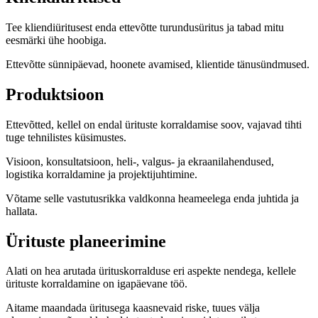
Tee kliendiüritusest enda ettevõtte turundusüritus ja tabad mitu
eesmärki ühe hoobiga.
Ettevõtte sünnipäevad, hoonete avamised, klientide tänusündmused.
Produktsioon
Ettevõtted, kellel on endal ürituste korraldamise soov, vajavad tihti
tuge tehnilistes küsimustes.
Visioon, konsultatsioon, heli-, valgus- ja ekraanilahendused,
logistika korraldamine ja projektijuhtimine.
Võtame selle vastutusrikka valdkonna heameelega enda juhtida ja
hallata.
Ürituste planeerimine
Alati on hea arutada ürituskorralduse eri aspekte nendega, kellele
ürituste korraldamine on igapäevane töö.
Aitame maandada üritusega kaasnevaid riske, tuues välja