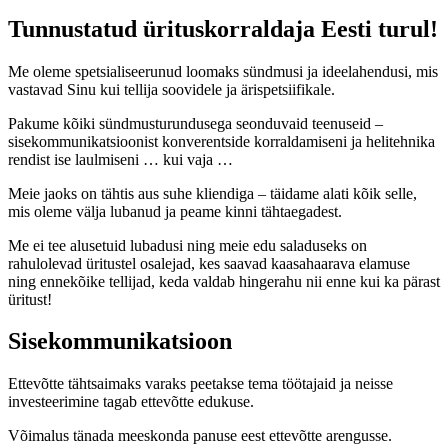
Tunnustatud ürituskorraldaja Eesti turul!
Me oleme spetsialiseerunud loomaks sündmusi ja ideelahendusi, mis
vastavad Sinu kui tellija soovidele ja ärispetsiifikale.
Pakume kõiki sündmusturundusega seonduvaid teenuseid –
sisekommunikatsioonist konverentside korraldamiseni ja helitehnika
rendist ise laulmiseni … kui vaja …
Meie jaoks on tähtis aus suhe kliendiga – täidame alati kõik selle,
mis oleme välja lubanud ja peame kinni tähtaegadest.
Me ei tee alusetuid lubadusi ning meie edu saladuseks on
rahulolevad üritustel osalejad, kes saavad kaasahaarava elamuse
ning ennekõike tellijad, keda valdab hingerahu nii enne kui ka pärast
üritust!
Sisekommunikatsioon
Ettevõtte tähtsaimaks varaks peetakse tema töötajaid ja neisse
investeerimine tagab ettevõtte edukuse.
Võimalus tänada meeskonda panuse eest ettevõtte arengusse.