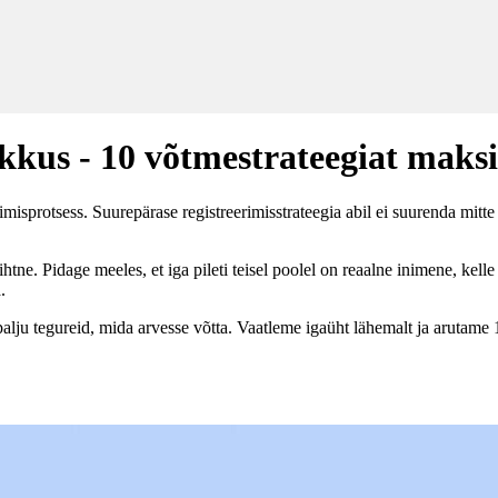
likkus - 10 võtmestrateegiat mak
sprotsess. Suurepärase registreerimisstrateegia abil ei suurenda mitte ai
ihtne. Pidage meeles, et iga pileti teisel poolel on reaalne inimene, k
.
palju tegureid, mida arvesse võtta. Vaatleme igaüht lähemalt ja arutame 10