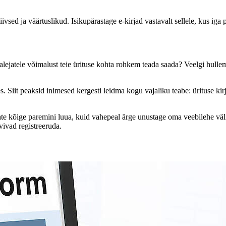
ivsed ja väärtuslikud. Isikupärastage e-kirjad vastavalt sellele, kus iga 
lejatele võimalust teie ürituse kohta rohkem teada saada? Veelgi hullem, 
ses. Siit peaksid inimesed kergesti leidma kogu vajaliku teabe: ürituse k
lehte kõige paremini luua, kuid vahepeal ärge unustage oma veebilehe vä
vivad registreeruda.