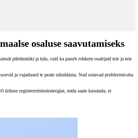
simaalse osaluse saavutamiseks
nult piletimüüki ja tulu, vaid ka paneb rohkem osalejaid teie ja teie
elle soovid ja vajadused te peate rahuldama. Nad ootavad probleemivaba
 ürituse registreerimisstrateegiat, mida saate kasutada, et