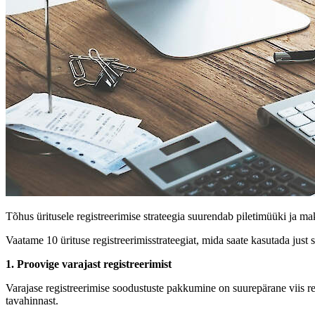
Tõhus üritusele registreerimise strateegia suurendab piletimüüki ja ma
Vaatame 10 ürituse registreerimisstrateegiat, mida saate kasutada just s
1. Proovige varajast registreerimist
Varajase registreerimise soodustuste pakkumine on suurepärane viis re
tavahinnast.