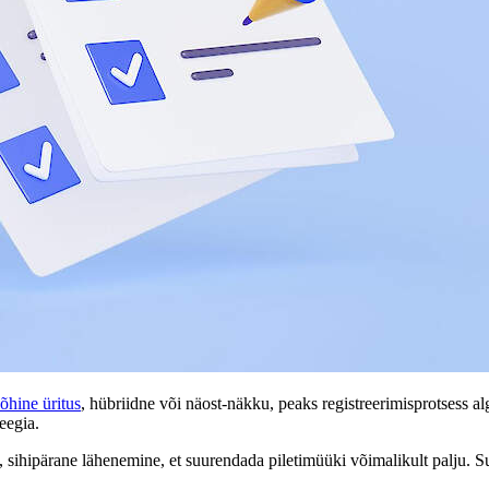
õhine üritus
, hübriidne või näost-näkku, peaks registreerimisprotsess 
teegia.
ud, sihipärane lähenemine, et suurendada piletimüüki võimalikult palju. S