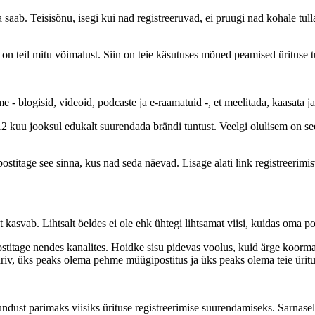
aja saab. Teisisõnu, isegi kui nad registreeruvad, ei pruugi nad kohale tu
 on teil mitu võimalust. Siin on teie käsutuses mõned peamised ürituse 
- blogisid, videoid, podcaste ja e-raamatuid -, et meelitada, kaasata ja
12 kuu jooksul edukalt suurendada brändi tuntust. Veelgi olulisem on s
postitage see sinna, kus nad seda näevad. Lisage alati link registreerimis
 kasvab. Lihtsalt öeldes ei ole ehk ühtegi lihtsamat viisi, kuidas oma po
stitage nendes kanalites. Hoidke sisu pidevas voolus, kuid ärge koormak
 hariv, üks peaks olema pehme müügipostitus ja üks peaks olema teie üri
ndust parimaks viisiks ürituse registreerimise suurendamiseks. Sarnasel