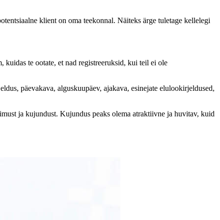
potentsiaalne klient on oma teekonnal. Näiteks ärge tuletage kellelegi
kuidas te ootate, et nad registreeruksid, kui teil ei ole
irjeldus, päevakava, alguskuupäev, ajakava, esinejate elulookirjeldused,
limust ja kujundust. Kujundus peaks olema atraktiivne ja huvitav, kuid