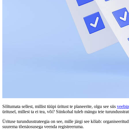
Sõltumata sellest, millist tüüpi üritust te planeerite, olgu see siis
veebip
üritusel, millest ta ei tea, või? Siinkohal tuleb mängu teie turundusstra
Ürituse turundusstrateegia on see, mille järgi see kõlab: organiseerit
suurema tõenäosusega veenda registreeruma.