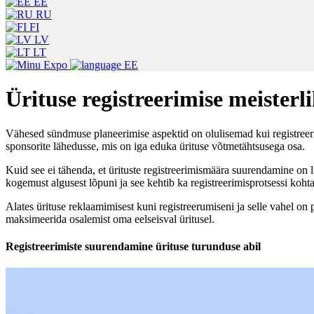
EE
RU
FI
LV
LT
EE
Ürituse registreerimise meister
Vähesed sündmuse planeerimise aspektid on olulisemad kui registreerimi
sponsorite lähedusse, mis on iga eduka ürituse võtmetähtsusega osa.
Kuid see ei tähenda, et ürituste registreerimismäära suurendamine on l
kogemust algusest lõpuni ja see kehtib ka registreerimisprotsessi kohta
Alates ürituse reklaamimisest kuni registreerumiseni ja selle vahel on 
maksimeerida osalemist oma eelseisval üritusel.
Registreerimiste suurendamine ürituse turunduse abil