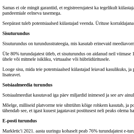
Samas ei ole mingit garantiid, et registreerujatest ka tegelikult külast
pandeemiale eelneva tasemega.
Seepärast tuleb potentsiaalsed külastajad veenda. Ürituse korraldajana
Sisuturundus
Sisuturundus on turundusstrateegia, mis kasutab erinevaid meediavorme 
Üle 80% turundajatest ütleb, et sisuturundus on aidanud neil viimase 
ühele või mitmele isikliku, virtuaalse või hübriidüritusele.
Looge sisu, mida teie potentsiaalsed külastajad leiavad kasulikuks, ja 
lisateavet.
Sotsiaalmeedia turundus
Sotsiaalmeediat kasutavad iga päev miljardid inimesed ja see arv ainult
Mõelge, milliseid platvorme teie sihtrühm kõige rohkem kasutab, ja po
tähendab see, et igast kuuest jagatavast postitusest neli peaks olema
E-posti turundus
Markletic'i 2021. aasta uuringu kohaselt peab 76% turundajatest e-turu