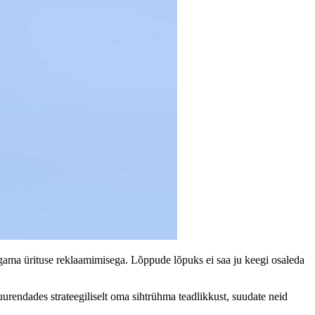
algama ürituse reklaamimisega. Lõppude lõpuks ei saa ju keegi osaleda
uurendades strateegiliselt oma sihtrühma teadlikkust, suudate neid