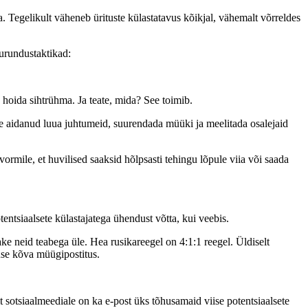
lla. Tegelikult väheneb ürituste külastatavus kõikjal, vähemalt võrreldes
turundustaktikad:
 hoida sihtrühma. Ja teate, mida? See toimib.
ee aidanud luua juhtumeid, suurendada müüki ja meelitada osalejaid
vormile, et huvilised saaksid hõlpsasti tehingu lõpule viia või saada
tentsiaalsete külastajatega ühendust võtta, kui veebis.
e neid teabega üle. Hea rusikareegel on 4:1:1 reegel. Üldiselt
tuse kõva müügipostitus.
t sotsiaalmeediale on ka e-post üks tõhusamaid viise potentsiaalsete