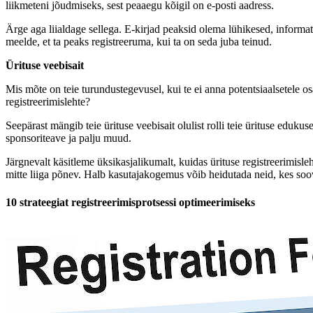
liikmeteni jõudmiseks, sest peaaegu kõigil on e-posti aadress.
Ärge aga liialdage sellega. E-kirjad peaksid olema lühikesed, informati
meelde, et ta peaks registreeruma, kui ta on seda juba teinud.
Ürituse veebisait
Mis mõte on teie turundustegevusel, kui te ei anna potentsiaalsetele osa
registreerimislehte?
Seepärast mängib teie ürituse veebisait olulist rolli teie ürituse eduku
sponsoriteave ja palju muud.
Järgnevalt käsitleme üksikasjalikumalt, kuidas ürituse registreerimis
mitte liiga põnev. Halb kasutajakogemus võib heidutada neid, kes soo
10 strateegiat registreerimisprotsessi optimeerimiseks