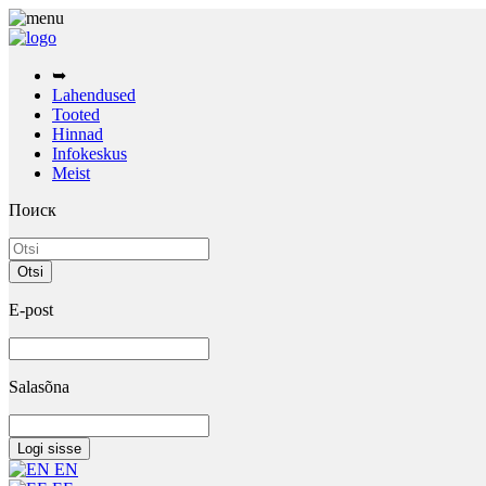
➥
Lahendused
Tooted
Hinnad
Infokeskus
Meist
Поиск
E-post
Salasõna
EN